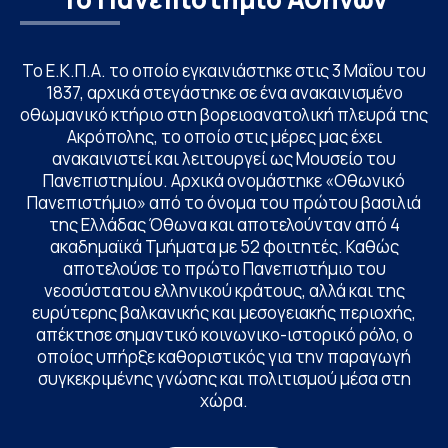
Το Ε.Κ.Π.Α. το οποίο εγκαινιάστηκε στις 3 Μαΐου του
1837, αρχικά στεγάστηκε σε ένα ανακαινισμένο
οθωμανικό κτήριο στη βορειοανατολική πλευρά της
Ακρόπολης, το οποίο στις μέρες μας έχει
ανακαινιστεί και λειτουργεί ως Μουσείο του
Πανεπιστημίου. Αρχικά ονομάστηκε «Οθωνικό
Πανεπιστήμιο» από το όνομα του πρώτου βασιλιά
της Ελλάδας Όθωνα και αποτελούνταν από 4
ακαδημαϊκά Τμήματα με 52 φοιτητές. Καθώς
αποτελούσε το πρώτο Πανεπιστήμιο του
νεοσύστατου ελληνικού κράτους, αλλά και της
ευρύτερης βαλκανικής και μεσογειακής περιοχής,
απέκτησε σημαντικό κοινωνικο-ιστορικό ρόλο, ο
οποίος υπήρξε καθοριστικός για την παραγωγή
συγκεκριμένης γνώσης και πολιτισμού μέσα στη
χώρα.