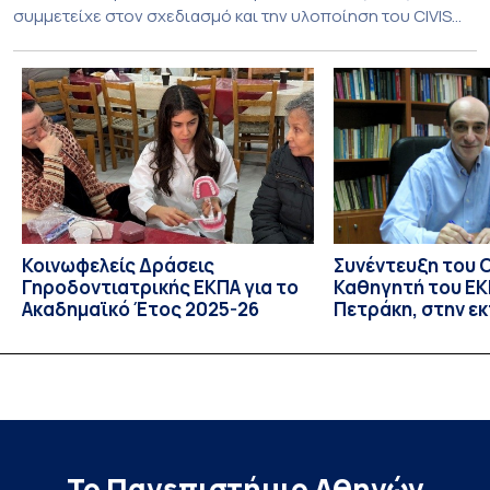
συμμετείχε στον σχεδιασμό και την υλοποίηση του CIVIS
Blended Intensive Programme (BIP) με τίτλο «Transformative
Libraries and Participatory Culture” (IMOTION), το οποίο
πραγματοποιήθηκε με διαδικτυακές και δια ζώσης
εκπαιδευτικές δράσεις από τις 3 Ιουνίου έως τις 10 Ιουλίου
2026. Το πρόγραμμα αποτελεί […]
Κοινωφελείς Δράσεις
Συνέντευξη του 
Γηροδοντιατρικής ΕΚΠΑ για το
Καθηγητή του ΕΚΠ
Ακαδημαϊκό Έτος 2025-26
Πετράκη, στην ε
“Update” στην Ε
Το Πανεπιστήμιο Αθηνών