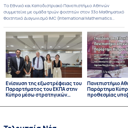
To Εθνικό και Καποδιστριακό Πανεπιστήμιο Αθηνών
συμμετείχε με ομάδα τριών φοιτητών στον 33ο Μαθηματικό
Φοιτητικό Διαγωνισμό IMC (International Mathematics
Competition), ο οποίος πραγματοποιήθηκε στις 29 και 30
Ιουλίου στο Blagoevgrad της Βουλγαρίας. Σε αυτόν
συμμετείχαν 447 φοιτητές εκπροσωπώντας 135
πανεπιστήμια από 46 χώρες. Από την Ελλάδα, συμμετείχαν
επίσης το Εθνικό Μετσόβιο Πολυτεχνείο, το Αριστοτέλειο
Πανεπιστήμιο […]
Ενίσχυση της εξωστρέφειας του
Πανεπιστήμιο Αθ
Παραρτήματος του ΕΚΠΑ στην
Παράρτημα Κύπρ
Κύπρο μέσω στρατηγικών
προθεσμίας υπο
συνεργασιών
εκδήλωσης ενδι
υποψηφίων