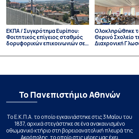
Αυγούστου 2026. […]
ΕΚΠΑ / Συγκρότημα Ευρίπου:
Ολοκληρώθηκε το
Φοιτητικός επίγειος σταθμός
Θερινό Σχολείο τ
δορυφορικών επικοινωνιών σε
Διαχρονική Γλωσ
λειτουργία!
CIVIS BIP Course
Linguistics in th
με συντονισμό τ
Το Πανεπιστήμιο Αθηνών
Το Ε.Κ.Π.Α. το οποίο εγκαινιάστηκε στις 3 Μαΐου του
1837, αρχικά στεγάστηκε σε ένα ανακαινισμένο
οθωμανικό κτήριο στη βορειοανατολική πλευρά της
Ακρόπολης, το οποίο στις μέρες μας έχει