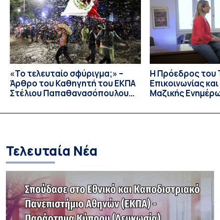
εργαλείο αξιολόγησης των λεξικών και γραμματικών
διαταραχών σε ελληνόφωνους ασθενείς με αφασία. Η
αφασία είναι επίκτητη γλωσσική […]
«Το τελευταίο σφύριγμα;» –
Η Πρόεδρος του
Άρθρο του Καθηγητή του ΕΚΠΑ
Επικοινωνίας κα
Στέλιου Παπαθανασόπουλου
Μαζικής Ενημέρ
στην εφημερίδα «ΤΑ ΝΕΑ»
Πανεπιστημίου Α
Καθηγήτρια Λίζα 
την απαγόρευση 
media σε ανηλίκ
Τελευταία Νέα