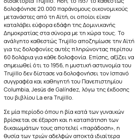
διδακτορία Trujillo. Ήδη, το 1937 το καθεστώς
δολοφόνησε 20.000 παράνομους οικονομικούς
μετανάστες από τη Αϊτή, οι οποίοι είχαν
καταλάβει εύφορα εδάφη της Δομινικανής
Δημοκρατίας στα σύνορα με τη χώρα τους. Το
ανάλγητο καθεστώς Trujillo αποζημίωσε την Αϊτή
για τις δολοφονίες αυτές πληρώνοντας περίπου
60 δολάρια για κάθε δολοφονία. Επίσης, αξίζει να
σημειωθεί ότι το 1956, η μυστική αστυνομία του
Trujillo δεν δίστασε να δολοφονήσει τον Ισπανό
συγγραφέα και καθηγητή του Πανεπιστημίου
Columbia, Jesús de Galíndez, λόγω της έκδοσης
του βιβλίου
La
era
Trujillo
.
Σε μία περίοδο όπου η βία κατά των γυναικών
βρίσκεται σε έξαρση και η καταπάτηση των
δικαιωμάτων τους αποτελεί «παράδοση», η
θυσία των τριών αδελφών αποκτά ιδιαίτερα