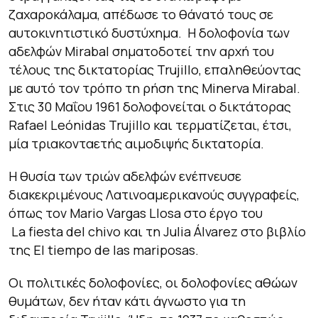
ζαχαροκάλαμα, απέδωσε το θάνατό τους σε
αυτοκινητιστικό δυστύχημα. Η δολοφονία των
αδελφών Mirabal σηματοδοτεί την αρχή του
τέλους της δικτατορίας Trujillo, επαληθεύοντας
με αυτό τον τρόπο τη ρήση της Minerva Mirabal.
Στις 30 Μαΐου 1961 δολοφονείται ο δικτάτορας
Rafael Leónidas Trujillo και τερματίζεται, έτσι,
μία τριακονταετής αιμοδιψής δικτατορία.
Η θυσία των τριών αδελφών ενέπνευσε
διακεκριμένους Λατινοαμερικανούς συγγραφείς,
όπως τον Mario Vargas Llosa στο έργο του
La
fiesta
del
chivo
και τη Julia Álvarez στο βιβλίο
της
El
tiempo
de
las
mariposas
.
Οι πολιτικές δολοφονίες, οι δολοφονίες αθώων
θυμάτων, δεν ήταν κάτι άγνωστο για τη