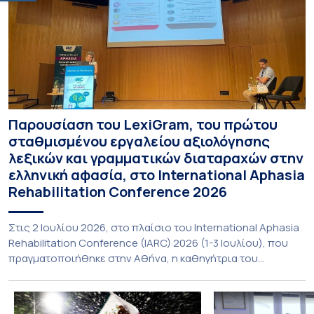
Παρουσίαση του LexiGram, του πρώτου
σταθμισμένου εργαλείου αξιολόγησης
λεξικών και γραμματικών διαταραχών στην
ελληνική αφασία, στο International Aphasia
Rehabilitation Conference 2026
Στις 2 Ιουλίου 2026, στο πλαίσιο του International Aphasia
Rehabilitation Conference (IARC) 2026 (1-3 Ιουλίου), που
πραγματοποιήθηκε στην Αθήνα, η καθηγήτρια του
Τμήματος Φιλολογίας του Εθνικού και Καποδιστριακού
Πανεπιστημίου Αθηνών, Σπυριδούλα Βαρλοκώστα,
παρουσίασε το LexiGram, ένα καινοτόμο, σταθμισμένο