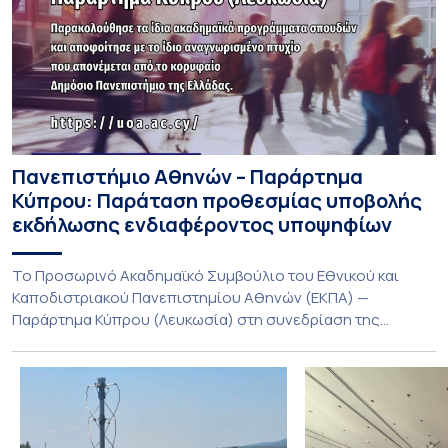
Πανεπιστήμιο Αθηνών – Παράρτημα
Κύπρου: Παράταση προθεσμίας υποβολής
εκδήλωσης ενδιαφέροντος υποψηφίων
Το Προσωρινό Ακαδημαϊκό Συμβούλιο του Εθνικού και
Καποδιστριακού Πανεπιστημίου Αθηνών (ΕΚΠΑ) —
Παράρτημα Κύπρου (Λευκωσία) στη συνεδρίαση της
Πέμπτης 23 Ιουλίου 2026, αποφασίζει ομόφωνα την
παράταση της προθεσμίας υποβολής εκδήλωσης
ενδιαφέροντος για την φοίτηση σε Προγράμματα Σπουδών,
Τμημάτων του Πανεπιστημίου μας στο Παράρτημα Κύπρου
για το ακαδημαϊκό έτος 2026-2027, έως τη Δευτέρα 31