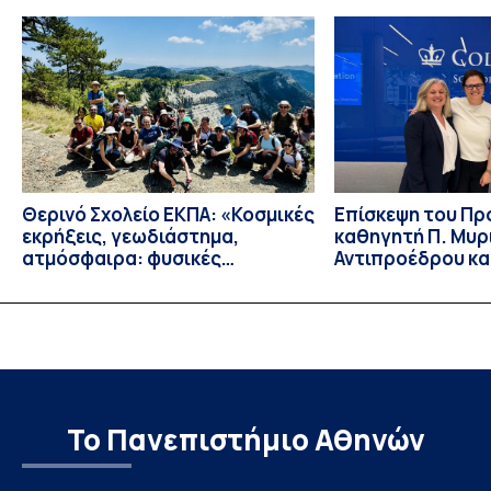
Ευρώπη από τις εξελίξεις στον πόλεμο ΗΠΑ – Ιράν, καθώς
και για τη διακύμανση των τιμών στα καύσιμα. Για να δείτε τη
συνέντευξη, πατήστε εδώ.
Θερινό Σχολείο ΕΚΠΑ: «Κοσμικές
Eπίσκεψη του Π
εκρήξεις, γεωδιάστημα,
καθηγητή Π. Μυρ
ατμόσφαιρα: φυσικές
Αντιπροέδρου κα
ιδιότητες, σύζευξη και
Καϊτελίδου του 
βιολογικές επιδράσεις»
Νοσηλευτικής το
Johns Hopkins Un
Columbia Univers
Το Πανεπιστήμιο Αθηνών