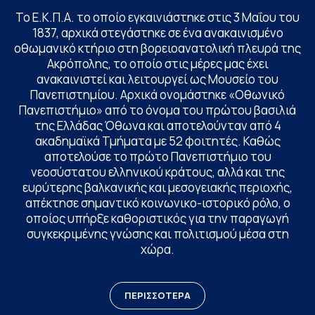
Το Ε.Κ.Π.Α. το οποίο εγκαινιάστηκε στις 3 Μαΐου του
1837, αρχικά στεγάστηκε σε ένα ανακαινισμένο
οθωμανικό κτήριο στη βορειοανατολική πλευρά της
Ακρόπολης, το οποίο στις μέρες μας έχει
ανακαινιστεί και λειτουργεί ως Μουσείο του
Πανεπιστημίου. Αρχικά ονομάστηκε «Οθωνικό
Πανεπιστήμιο» από το όνομα του πρώτου βασιλιά
της Ελλάδας Όθωνα και αποτελούνταν από 4
ακαδημαϊκά Τμήματα με 52 φοιτητές. Καθώς
αποτελούσε το πρώτο Πανεπιστήμιο του
νεοσύστατου ελληνικού κράτους, αλλά και της
ευρύτερης βαλκανικής και μεσογειακής περιοχής,
απέκτησε σημαντικό κοινωνικο-ιστορικό ρόλο, ο
οποίος υπήρξε καθοριστικός για την παραγωγή
συγκεκριμένης γνώσης και πολιτισμού μέσα στη
χώρα.
ΠΕΡΙΣΣΟΤΕΡΑ