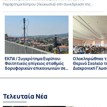
Παράρτημα Κύπρου (Λευκωσία) στη συνεδρίαση της
Πέμπτης 23 Ιουλίου 2026, αποφασίζει ομόφωνα την
παράταση της προθεσμίας υποβολής εκδήλωσης
ενδιαφέροντος για την φοίτηση σε Προγράμματα Σπουδών,
Τμημάτων του Πανεπιστημίου μας στο Παράρτημα Κύπρου
για το ακαδημαϊκό έτος 2026-2027, έως τη Δευτέρα 31
Αυγούστου 2026. […]
ΕΚΠΑ / Συγκρότημα Ευρίπου:
Ολοκληρώθηκε το
Φοιτητικός επίγειος σταθμός
Θερινό Σχολείο τ
δορυφορικών επικοινωνιών σε
Διαχρονική Γλωσ
λειτουργία!
CIVIS BIP Course
Linguistics in th
με συντονισμό τ
Τελευταία Νέα