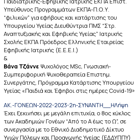
Παιδιατρικής-Εφηβικής Ιατρικής ΕΚΠΑ Επιστ.
Υπεύθυνος Προγραμμάτων ΕΚΠΑ-Π.Ο.Υ.
“φιλικών” για εφήβους και κατάρτισης του
Υπουργείου Υγείας Διευθύντρια ΠΜΣ “Στρ.
Αναπτυξιακής και Εφηβικής Υγείας” Ιατρικής
Σχολής ΕΚΠΑ Πρόεδρος Ελληνικής Εταιρείας
Εφηβικής Ιατρικής (Ε.Ε.Ε.Ι.)
&
Βάνα Τζάννε
Ψυχολόγος MSc, Γνωσιακή-
Συμπεριφορική Ψυχοθεραπεία Επιστημ.
Συνεργάτης, Πρόγραμμα Κατάρτισης Υπουργείου
Υγείας «Παιδιά και Έφηβοι στις ημέρες Covid-19»
ΑΚ.-ΓΟΝΕΩΝ-2022-2023-2η-ΣΥΝΑΝΤΗ__Η
Λήψη
Έχει ξεκινήσει με μεγάλη επιτυχία, ο 8ος κύκλος
των Ακαδημιών Γονέων “Από το Α έως το Ω”, σε
συνεργασία με το Εθνικό Διαδημοτικό Δίκτυο
Υγιών Πόλεων και Προαγωγής Υγείας (ΕΔΔΥΠΠΥ)