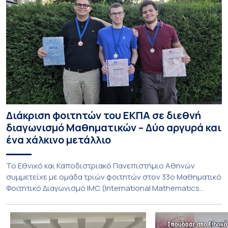
Διάκριση φοιτητών του ΕΚΠΑ σε διεθνή
διαγωνισμό Μαθηματικών – Δύο αργυρά και
ένα χάλκινο μετάλλιο
To Εθνικό και Καποδιστριακό Πανεπιστήμιο Αθηνών
συμμετείχε με ομάδα τριών φοιτητών στον 33ο Μαθηματικό
Φοιτητικό Διαγωνισμό IMC (International Mathematics
Competition), ο οποίος πραγματοποιήθηκε στις 29 και 30
Ιουλίου στο Blagoevgrad της Βουλγαρίας. Σε αυτόν
συμμετείχαν 447 φοιτητές εκπροσωπώντας 135