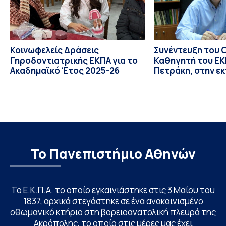
Κοινωφελείς Δράσεις
Συνέντευξη του 
Γηροδοντιατρικής ΕΚΠΑ για το
Καθηγητή του ΕΚΠ
Ακαδημαϊκό Έτος 2025-26
Πετράκη, στην ε
“Update” στην Ε
Το Πανεπιστήμιο Αθηνών
Το Ε.Κ.Π.Α. το οποίο εγκαινιάστηκε στις 3 Μαΐου του
1837, αρχικά στεγάστηκε σε ένα ανακαινισμένο
οθωμανικό κτήριο στη βορειοανατολική πλευρά της
Ακρόπολης, το οποίο στις μέρες μας έχει