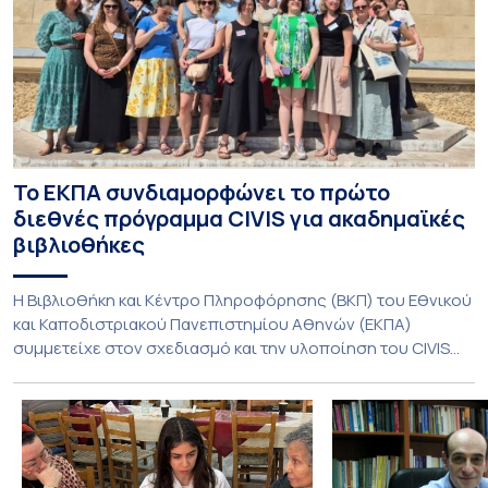
Το ΕΚΠΑ συνδιαμορφώνει το πρώτο
διεθνές πρόγραμμα CIVIS για ακαδημαϊκές
βιβλιοθήκες
Η Βιβλιοθήκη και Κέντρο Πληροφόρησης (ΒΚΠ) του Εθνικού
και Καποδιστριακού Πανεπιστημίου Αθηνών (ΕΚΠΑ)
συμμετείχε στον σχεδιασμό και την υλοποίηση του CIVIS
Blended Intensive Programme (BIP) με τίτλο «Transformative
Libraries and Participatory Culture” (IMOTION), το οποίο
πραγματοποιήθηκε με διαδικτυακές και δια ζώσης
εκπαιδευτικές δράσεις από τις 3 Ιουνίου έως τις 10 Ιουλίου
2026. Το πρόγραμμα αποτελεί […]