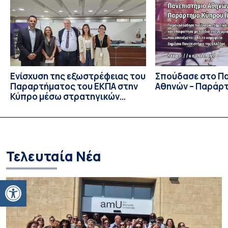
πανεπιστήμια από 46 χώρες. Από την Ελλάδα, συμμετείχαν
επίσης το Εθνικό Μετσόβιο Πολυτεχνείο, το Αριστοτέλειο
Πανεπιστήμιο […]
Ενίσχυση της εξωστρέφειας του
Σπούδασε στο Π
Παραρτήματος του ΕΚΠΑ στην
Αθηνών – Παράρ
Κύπρο μέσω στρατηγικών
συνεργασιών
Τελευταία Νέα
Ανοίξτε τη γραμμή εργαλείων