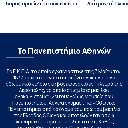
δορυφορικών επικοινωνιών σε
Διαχρονική Γλωσ
λειτουργία!
CIVIS BIP Course
Linguistics in th
με συντονισμό τ
Το Πανεπιστήμιο Αθηνών
Το Ε.Κ.Π.Α. το οποίο εγκαινιάστηκε στις 3 Μαΐου του
1837, αρχικά στεγάστηκε σε ένα ανακαινισμένο
οθωμανικό κτήριο στη βορειοανατολική πλευρά της
Ακρόπολης, το οποίο στις μέρες μας έχει
ανακαινιστεί και λειτουργεί ως Μουσείο του
Πανεπιστημίου. Αρχικά ονομάστηκε «Οθωνικό
Πανεπιστήμιο» από το όνομα του πρώτου βασιλιά
της Ελλάδας Όθωνα και αποτελούνταν από 4
ακαδημαϊκά Τμήματα με 52 φοιτητές. Καθώς
αποτελούσε το πρώτο Πανεπιστήμιο του