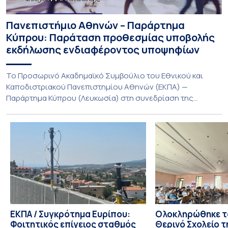
Πανεπιστήμιο Αθηνών – Παράρτημα
Κύπρου: Παράταση προθεσμίας υποβολής
εκδήλωσης ενδιαφέροντος υποψηφίων
Το Προσωρινό Ακαδημαϊκό Συμβούλιο του Εθνικού και
Καποδιστριακού Πανεπιστημίου Αθηνών (ΕΚΠΑ) —
Παράρτημα Κύπρου (Λευκωσία) στη συνεδρίαση της
Πέμπτης 23 Ιουλίου 2026, αποφασίζει ομόφωνα την
παράταση της προθεσμίας υποβολής εκδήλωσης
ενδιαφέροντος για την φοίτηση σε Προγράμματα Σπουδών,
Τμημάτων του Πανεπιστημίου μας στο Παράρτημα Κύπρου
για το ακαδημαϊκό έτος 2026-2027, έως τη Δευτέρα 31
Αυγούστου 2026. […]
ΕΚΠΑ / Συγκρότημα Ευρίπου:
Ολοκληρώθηκε το
Φοιτητικός επίγειος σταθμός
Θερινό Σχολείο τ