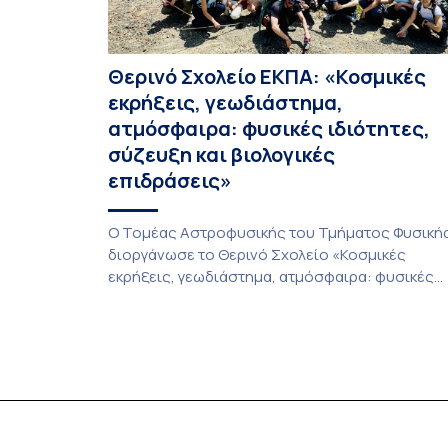
Θερινό Σχολείο ΕΚΠΑ: «Κοσμικές
εκρήξεις, γεωδιάστημα,
ατμόσφαιρα: φυσικές ιδιότητες,
σύζευξη και βιολογικές
επιδράσεις»
Ο Τομέας Αστροφυσικής του Τμήματος Φυσική
διοργάνωσε το Θερινό Σχολείο «Κοσμικές
εκρήξεις, γεωδιάστημα, ατμόσφαιρα: φυσικές
ιδιότητες, σύζευξη και βιολογικές επιδράσεις»,
που πραγματοποιήθηκε στις 10-13 Ιουλίου 2026
υπό τον συντονισμό του Καθηγητή Ιωάννη
Δαγκλή. Το Σχολείο φιλοξενήθηκε από το Ίδρυμ
της Βουλής των Ελλήνων για τον
Κοινοβουλευτισμό και τη Δημοκρατία στο Πάρκο
Εθνικής Συμφιλίωσης, σε απομακρυσμένο […]