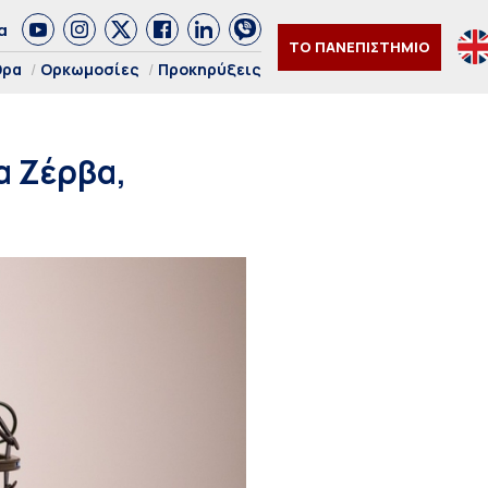
α
ΤΟ ΠΑΝΕΠΙΣΤΗΜΙΟ
θρα
Ορκωμοσίες
Προκηρύξεις
α Ζέρβα,