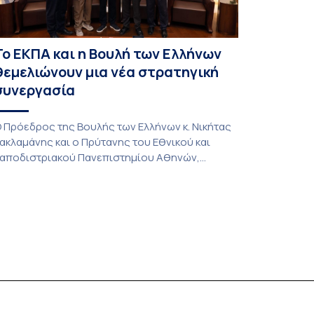
Το ΕΚΠΑ και η Βουλή των Ελλήνων
θεμελιώνουν μια νέα στρατηγική
συνεργασία
 Πρόεδρος της Βουλής των Ελλήνων κ. Νικήτας
ακλαμάνης και ο Πρύτανης του Εθνικού και
αποδιστριακού Πανεπιστημίου Αθηνών,
αθηγητής Γεράσιμος Σιάσος, υπέγραψαν
νημόνιο Συνεργασίας, εγκαινιάζοντας μια νέα
ερίοδο στρατηγικής συνεργασίας μεταξύ των
ύο κορυφαίων και ιστορικών θεσμών της
ώρας στους τομείς της εκπαίδευσης, της
ρευνας, της πρακτικής άσκησης, της
πιστημονικής τεκμηρίωσης και της προώθησης
ης […]