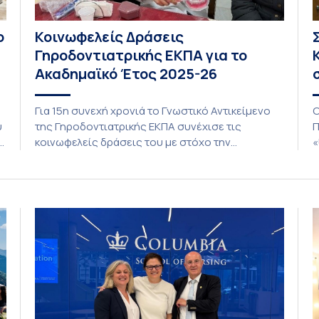
ο
Κοινωφελείς Δράσεις
Γηροδοντιατρικής ΕΚΠΑ για το
Ακαδημαϊκό Έτος 2025-26
Για 15η συνεχή χρονιά το Γνωστικό Αντικείμενο
O
υ
της Γηροδοντιατρικής ΕΚΠΑ συνέχισε τις
Π
κοινωφελείς δράσεις του με στόχο την
«
προαγωγή της στοματικής υγείας των ευάλωτων
(
ηλικιωμένων συμπολιτών μας. Το πρόγραμμα της
σ
ο
υποχρεωτικής «κοινωφελούς μάθησης» στο
γ
μάθημα της Γηροδοντιατρικής 10ου εξαμήνου,
π
περιλάμβανε εκπαιδευτικές δραστηριότητες στο
τ
Γηροκομείο-Πτωχοκομείο Αθηνών, στο
σ
Οδοντιατρικό Τμήμα/Μονάδα ΑΜΕΑ Ενηλίκων
Ασκληπιείου Βούλας, στο Κέντρο Γηριατρικής […]