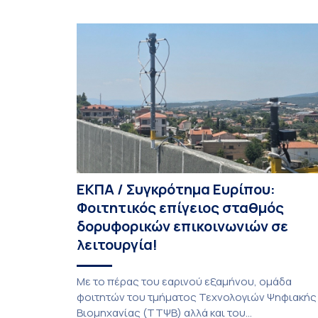
Ιουλίου στο Blagoevgrad της Βουλγαρίας. Σε
αυτόν συμμετείχαν 447 φοιτητές
εκπροσωπώντας 135 πανεπιστήμια από 46
χώρες. Από την Ελλάδα, συμμετείχαν επίσης το
Εθνικό Μετσόβιο Πολυτεχνείο, το Αριστοτέλειο
Πανεπιστήμιο […]
ΕΚΠΑ / Συγκρότημα Ευρίπου:
Φοιτητικός επίγειος σταθμός
δορυφορικών επικοινωνιών σε
λειτουργία!
Με το πέρας του εαρινού εξαμήνου, ομάδα
φοιτητών του τμήματος Τεχνολογιών Ψηφιακής
Βιομηχανίας (ΤΤΨΒ) αλλά και του