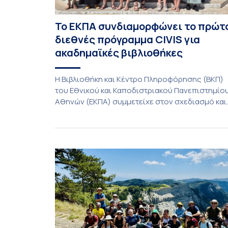
Το ΕΚΠΑ συνδιαμορφώνει το πρώτ
διεθνές πρόγραμμα CIVIS για
ακαδημαϊκές βιβλιοθήκες
Η Βιβλιοθήκη και Κέντρο Πληροφόρησης (ΒΚΠ)
του Εθνικού και Καποδιστριακού Πανεπιστημίο
Αθηνών (ΕΚΠΑ) συμμετείχε στον σχεδιασμό και
την υλοποίηση του CIVIS Blended Intensive
Programme (BIP) με τίτλο «Transformative
Libraries and Participatory Culture” (IMOTION), τ
οποίο πραγματοποιήθηκε με διαδικτυακές και
δια ζώσης εκπαιδευτικές δράσεις από τις 3
Ιουνίου έως τις 10 Ιουλίου 2026. Το πρόγραμμα
αποτελεί […]