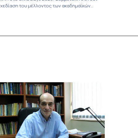
χεδίαση του μέλλοντος των ακαδημαϊκών
ιβλιοθηκών Στην αποστολή που εκπροσώπησε
ο ΕΚΠΑ στη φετινή εκδήλωση «CIVIS Days», με
πικεφαλής την Αντιπρύτανι Ακαδημαϊκών,
ιεθνών Σχέσεων και Εξωστρέφειας, Καθηγήτρια
. Σοφία Παπαϊωάννου, συμμετείχε ενεργά και η
ιβλιοθήκη και Κέντρο Πληροφόρησης (ΒΚΠ) του
δρύματος. Οι […]