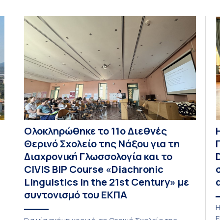
Οικονομικών Επιστημών και του Τμήματος
Διοίκησης Επιχειρήσεων και Οργανισμών τον
Σεπτέμβριο του 2026, ο Κοσμήτορας της Σχολής
Οικονομικών και Πολιτικών Επιστημών,
Καθηγητής Νικόλαος Ηρειώτης, και ο Πρόεδρος
του Τμήματος […]
Ολοκληρώθηκε το 11ο Διεθνές
Θερινό Σχολείο της Νάξου για τη
Διαχρονική Γλωσσολογία και το
CIVIS BIP Course «Diachronic
Linguistics in the 21st Century» με
συντονισμό του ΕΚΠΑ
Η
Ε