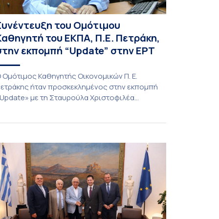
Συνέντευξη του Ομότιμου
Καθηγητή του ΕΚΠΑ, Π.Ε. Πετράκη,
στην εκπομπή “Update” στην ΕΡΤ
 Ομότιμος Καθηγητής Οικονομικών Π. Ε.
ετράκης ήταν προσκεκλημένος στην εκπομπή
Update» με τη Σταυρούλα Χριστοφιλέα
27/7/2026). Συζήτησε για τις οικονομικές
υνέπειες στην ενέργεια για την Ελλάδα και,
ενικότερα, την Ευρώπη από τις εξελίξεις στον
όλεμο ΗΠΑ – Ιράν, καθώς και για τη διακύμανση
ων τιμών στα καύσιμα. Για να δείτε τη
υνέντευξη, πατήστε εδώ.