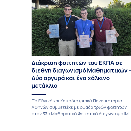
Διάκριση φοιτητών του ΕΚΠΑ σε
διεθνή διαγωνισμό Μαθηματικών 
Δύο αργυρά και ένα χάλκινο
μετάλλιο
To Εθνικό και Καποδιστριακό Πανεπιστήμιο
Αθηνών συμμετείχε με ομάδα τριών φοιτητών
στον 33ο Μαθηματικό Φοιτητικό Διαγωνισμό IM
(International Mathematics Competition), ο
οποίος πραγματοποιήθηκε στις 29 και 30