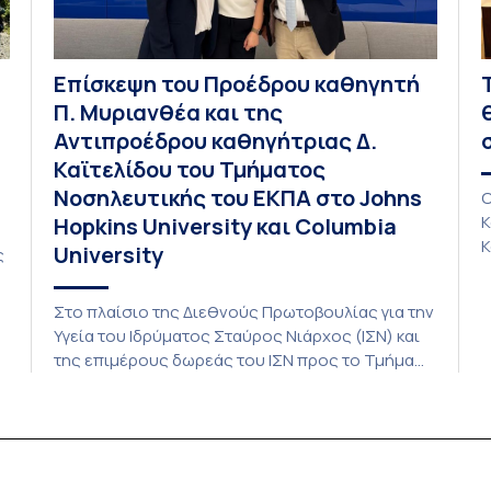
Eπίσκεψη του Προέδρου καθηγητή
Π. Μυριανθέα και της
Αντιπροέδρου καθηγήτριας Δ.
Καϊτελίδου του Τμήματος
Νοσηλευτικής του ΕΚΠΑ στο Johns
Ο
Κ
Hopkins University και Columbia
Κ
University
ς
κ
Μ
Στο πλαίσιο της Διεθνούς Πρωτοβουλίας για την
π
Υγεία του Ιδρύματος Σταύρος Νιάρχος (ΙΣΝ) και
δ
της επιμέρους δωρεάς του ΙΣΝ προς το Τμήμα
χ
Νοσηλευτικής του ΕΚΠΑ πραγματοποιήθηκε
έ
α
προγραμματισμένη επίσκεψη στα δυο κορυφαία
ε
Πανεπιστήμια των ΗΠΑ από τον Πρόεδρο του
τ
Τμήματος καθηγητή Παύλο Μυριανθέα και την
αντιπρόεδρο κ. Δάφνη Καιτελίδου. Η επίσκεψη