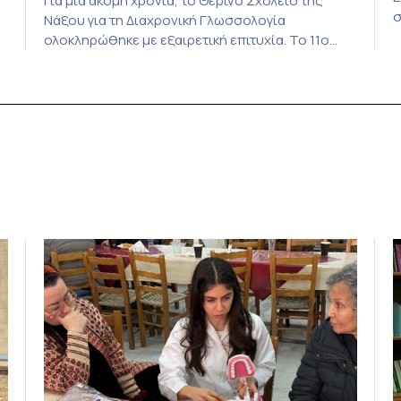
Για μία ακόμη χρονιά, το Θερινό Σχολείο της
σ
Νάξου για τη Διαχρονική Γλωσσολογία
β
ολοκληρώθηκε με εξαιρετική επιτυχία. Το 11ο
τ
Διεθνές Θερινό Σχολείο της Νάξου, μαζί με τη
ε
διά ζώσης φάση του CIVIS BIP Course «Diachronic
Δ
Linguistics in the 21st Century», διεξήχθη από τις
κ
19 έως τις 25 Ιουλίου 2026 στο ιστορικό κτίριο
Β
της πρώην σχολής […]
Ι