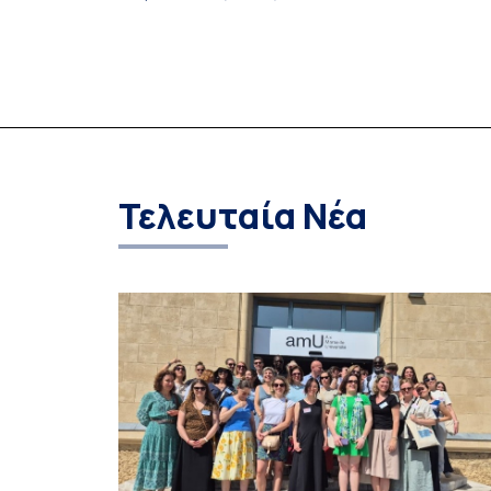
Αεροδιαστημικής Επιστήμης και Τεχνολογίας
ολοκλήρωσε την κατασκευή επίγειου σταθμού
λήψης δορυφορικών σημάτων. Ο σταθμός
λειτουργεί πλέον στο Συγκρότημα Ευρίπου και
εντάσσεται στο παγκόσμιο δίκτυο SatNOGS. Η
ιδέα προέκυψε έπειτα από την επίσκεψη
φοιτητών του ΤΤΨΒ στο Open Source […]
Τελευταία Νέα