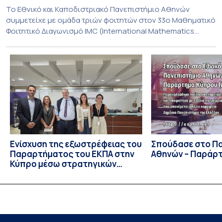
To Εθνικό και Καποδιστριακό Πανεπιστήμιο Αθηνών
συμμετείχε με ομάδα τριών φοιτητών στον 33ο Μαθηματικό
Φοιτητικό Διαγωνισμό IMC (International Mathematics
Competition), ο οποίος πραγματοποιήθηκε στις 29 και 30
Ιουλίου στο Blagoevgrad της Βουλγαρίας. Σε αυτόν
συμμετείχαν 447 φοιτητές εκπροσωπώντας 135
πανεπιστήμια από 46 χώρες. Από την Ελλάδα, συμμετείχαν
επίσης το Εθνικό Μετσόβιο Πολυτεχνείο, το Αριστοτέλειο
Πανεπιστήμιο […]
Ενίσχυση της εξωστρέφειας του
Σπούδασε στο Π
Παραρτήματος του ΕΚΠΑ στην
Αθηνών – Παράρ
Κύπρο μέσω στρατηγικών
συνεργασιών