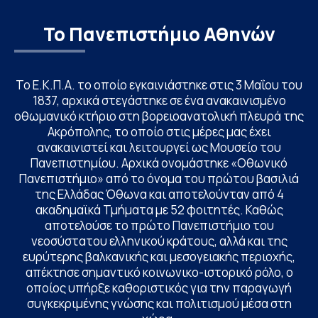
Το Πανεπιστήμιο Αθηνών
Το Ε.Κ.Π.Α. το οποίο εγκαινιάστηκε στις 3 Μαΐου του
1837, αρχικά στεγάστηκε σε ένα ανακαινισμένο
οθωμανικό κτήριο στη βορειοανατολική πλευρά της
Ακρόπολης, το οποίο στις μέρες μας έχει
ανακαινιστεί και λειτουργεί ως Μουσείο του
Πανεπιστημίου. Αρχικά ονομάστηκε «Οθωνικό
Πανεπιστήμιο» από το όνομα του πρώτου βασιλιά
της Ελλάδας Όθωνα και αποτελούνταν από 4
ακαδημαϊκά Τμήματα με 52 φοιτητές. Καθώς
αποτελούσε το πρώτο Πανεπιστήμιο του
νεοσύστατου ελληνικού κράτους, αλλά και της
ευρύτερης βαλκανικής και μεσογειακής περιοχής,
απέκτησε σημαντικό κοινωνικο-ιστορικό ρόλο, ο
οποίος υπήρξε καθοριστικός για την παραγωγή
συγκεκριμένης γνώσης και πολιτισμού μέσα στη