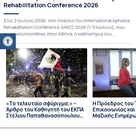
Rehabilitation Conference 2026
Στις 2 Ιουλίου 2026, στο πλαίσιο του International Aphasia
Rehabilitation Conference (IARC) 2026 (1-3 Ιουλίου), που
Ανοίξτε τη γραμμή εργαλείων
πραγματοποιήθηκε στην Αθήνα, η καθηγήτρια του
Τμήματος Φιλολογίας του Εθνικού και Καποδιστριακού
Πανεπιστημίου Αθηνών, Σπυριδούλα Βαρλοκώστα,
παρουσίασε το LexiGram, ένα καινοτόμο, σταθμισμένο
εργαλείο αξιολόγησης των λεξικών και γραμματικών
διαταραχών σε ελληνόφωνους ασθενείς με αφασία. Η
αφασία είναι επίκτητη γλωσσική […]
«Το τελευταίο σφύριγμα;» –
Η Πρόεδρος του
Άρθρο του Καθηγητή του ΕΚΠΑ
Επικοινωνίας κα
Στέλιου Παπαθανασόπουλου
Μαζικής Ενημέρ
στην εφημερίδα «ΤΑ ΝΕΑ»
Πανεπιστημίου Α
Καθηγήτρια Λίζα 
την απαγόρευση 