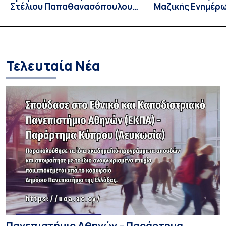
Στέλιου Παπαθανασόπουλου
Μαζικής Ενημέρ
στην εφημερίδα «ΤΑ ΝΕΑ»
Πανεπιστημίου Α
Καθηγήτρια Λίζα 
την απαγόρευση 
media σε ανηλίκ
Τελευταία Νέα
Πανεπιστήμιο Αθηνών – Παράρτημα