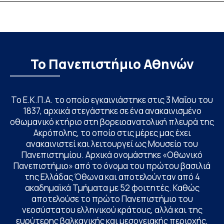
Linguistics in th
με συντονισμό τ
Το Πανεπιστήμιο Αθηνών
Το Ε.Κ.Π.Α. το οποίο εγκαινιάστηκε στις 3 Μαΐου του
1837, αρχικά στεγάστηκε σε ένα ανακαινισμένο
οθωμανικό κτήριο στη βορειοανατολική πλευρά της
Ακρόπολης, το οποίο στις μέρες μας έχει
ανακαινιστεί και λειτουργεί ως Μουσείο του
Πανεπιστημίου. Αρχικά ονομάστηκε «Οθωνικό
Πανεπιστήμιο» από το όνομα του πρώτου βασιλιά
της Ελλάδας Όθωνα και αποτελούνταν από 4
ακαδημαϊκά Τμήματα με 52 φοιτητές. Καθώς
αποτελούσε το πρώτο Πανεπιστήμιο του
νεοσύστατου ελληνικού κράτους, αλλά και της
ευρύτερης βαλκανικής και μεσογειακής περιοχής,