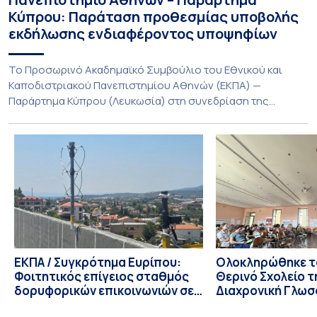
Κύπρου: Παράταση προθεσμίας υποβολής
εκδήλωσης ενδιαφέροντος υποψηφίων
Το Προσωρινό Ακαδημαϊκό Συμβούλιο του Εθνικού και
Καποδιστριακού Πανεπιστημίου Αθηνών (ΕΚΠΑ) —
Παράρτημα Κύπρου (Λευκωσία) στη συνεδρίαση της
Πέμπτης 23 Ιουλίου 2026, αποφασίζει ομόφωνα την
παράταση της προθεσμίας υποβολής εκδήλωσης
ενδιαφέροντος για την φοίτηση σε Προγράμματα Σπουδών,
Τμημάτων του Πανεπιστημίου μας στο Παράρτημα Κύπρου
για το ακαδημαϊκό έτος 2026-2027, έως τη Δευτέρα 31
Αυγούστου 2026. […]
ΕΚΠΑ / Συγκρότημα Ευρίπου:
Ολοκληρώθηκε το
Φοιτητικός επίγειος σταθμός
Θερινό Σχολείο τ
δορυφορικών επικοινωνιών σε
Διαχρονική Γλωσ
λειτουργία!
CIVIS BIP Course