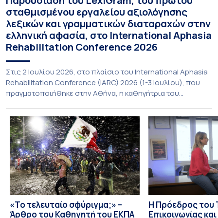
Παρουσίαση του LexiGram, του πρώτου
σταθμισμένου εργαλείου αξιολόγησης
λεξικών και γραμματικών διαταραχών στην
ελληνική αφασία, στο International Aphasia
Rehabilitation Conference 2026
Στις 2 Ιουλίου 2026, στο πλαίσιο του International Aphasia
Rehabilitation Conference (IARC) 2026 (1-3 Ιουλίου), που
πραγματοποιήθηκε στην Αθήνα, η καθηγήτρια του
Τμήματος Φιλολογίας του Εθνικού και Καποδιστριακού
Πανεπιστημίου Αθηνών, Σπυριδούλα Βαρλοκώστα,
παρουσίασε το LexiGram, ένα καινοτόμο, σταθμισμένο
εργαλείο αξιολόγησης των λεξικών και γραμματικών
διαταραχών σε ελληνόφωνους ασθενείς με αφασία. Η
αφασία είναι επίκτητη γλωσσική […]
«Το τελευταίο σφύριγμα;» –
Η Πρόεδρος του
Άρθρο του Καθηγητή του ΕΚΠΑ
Επικοινωνίας κα