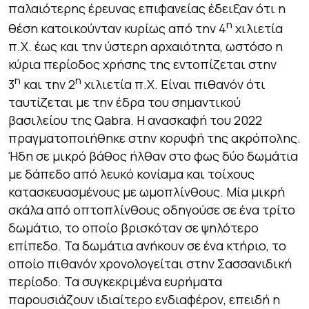
παλαιότερης έρευνας επιφανείας έδειξαν ότι η
η
θέση κατοικούνταν κυρίως από την 4
χιλιετία
π.Χ. έως και την ύστερη αρχαιότητα, ωστόσο η
κύρια περίοδος χρήσης της εντοπίζεται στην
η
η
3
και την 2
χιλιετία π.Χ. Είναι πιθανόν ότι
ταυτίζεται με την έδρα του σημαντικού
βασιλείου της Qabra. Η ανασκαφή του 2022
πραγματοποιήθηκε στην κορυφή της ακρόπολης.
Ήδη σε μικρό βάθος ήλθαν στο φως δύο δωμάτια
με δάπεδο από λευκό κονίαμα και τοίχους
κατασκευασμένους με ωμοπλίνθους. Μία μικρή
σκάλα από οπτοπλίνθους οδηγούσε σε ένα τρίτο
δωμάτιο, το οποίο βρισκόταν σε ψηλότερο
επίπεδο. Τα δωμάτια ανήκουν σε ένα κτήριο, το
οποίο πιθανόν χρονολογείται στην Σασσανιδική
περίοδο. Τα συγκεκριμένα ευρήματα
παρουσιάζουν ιδιαίτερο ενδιαφέρον, επειδή η