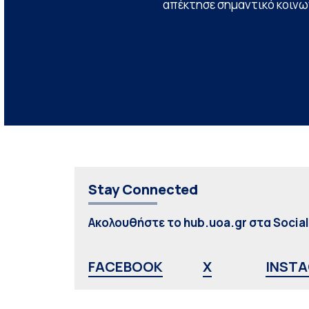
απέκτησε σημαντικό κοινων
Stay Connected
Ακολουθήστε το hub.uoa.gr στα Socia
FACEBOOK
X
INST