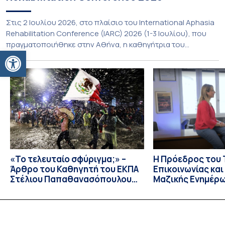
Στις 2 Ιουλίου 2026, στο πλαίσιο του International Aphasia
Rehabilitation Conference (IARC) 2026 (1-3 Ιουλίου), που
πραγματοποιήθηκε στην Αθήνα, η καθηγήτρια του
Ανοίξτε τη γραμμή εργαλείων
Τμήματος Φιλολογίας του Εθνικού και Καποδιστριακού
Πανεπιστημίου Αθηνών, Σπυριδούλα Βαρλοκώστα,
παρουσίασε το LexiGram, ένα καινοτόμο, σταθμισμένο
εργαλείο αξιολόγησης των λεξικών και γραμματικών
διαταραχών σε ελληνόφωνους ασθενείς με αφασία. Η
αφασία είναι επίκτητη γλωσσική […]
«Το τελευταίο σφύριγμα;» –
Η Πρόεδρος του
Άρθρο του Καθηγητή του ΕΚΠΑ
Επικοινωνίας κα
Στέλιου Παπαθανασόπουλου
Μαζικής Ενημέρ
στην εφημερίδα «ΤΑ ΝΕΑ»
Πανεπιστημίου Α
Καθηγήτρια Λίζα 
την απαγόρευση 
media σε ανηλίκ