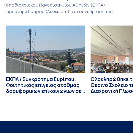
Καποδιστριακού Πανεπιστημίου Αθηνών (ΕΚΠΑ) —
Παράρτημα Κύπρου (Λευκωσία) στη συνεδρίαση της
Πέμπτης 23 Ιουλίου 2026, αποφασίζει ομόφωνα την
παράταση της προθεσμίας υποβολής εκδήλωσης
ενδιαφέροντος για την φοίτηση σε Προγράμματα Σπουδών,
Τμημάτων του Πανεπιστημίου μας στο Παράρτημα Κύπρου
για το ακαδημαϊκό έτος 2026-2027, έως τη Δευτέρα 31
Αυγούστου 2026. […]
ΕΚΠΑ / Συγκρότημα Ευρίπου:
Ολοκληρώθηκε το
Φοιτητικός επίγειος σταθμός
Θερινό Σχολείο τ
δορυφορικών επικοινωνιών σε
Διαχρονική Γλωσ
λειτουργία!
CIVIS BIP Course
Linguistics in th
με συντονισμό τ