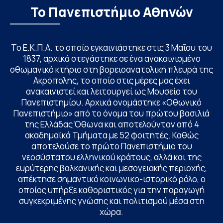
Το Πανεπιστήμιο Αθηνών
Το Ε.Κ.Π.Α. το οποίο εγκαινιάστηκε στις 3 Μαΐου του
1837, αρχικά στεγάστηκε σε ένα ανακαινισμένο
οθωμανικό κτήριο στη βορειοανατολική πλευρά της
Ακρόπολης, το οποίο στις μέρες μας έχει
ανακαινιστεί και λειτουργεί ως Μουσείο του
Πανεπιστημίου. Αρχικά ονομάστηκε «Οθωνικό
Πανεπιστήμιο» από το όνομα του πρώτου βασιλιά
της Ελλάδας Όθωνα και αποτελούνταν από 4
ακαδημαϊκά Τμήματα με 52 φοιτητές. Καθώς
αποτελούσε το πρώτο Πανεπιστήμιο του
νεοσύστατου ελληνικού κράτους, αλλά και της
ευρύτερης βαλκανικής και μεσογειακής περιοχής,
απέκτησε σημαντικό κοινωνικο-ιστορικό ρόλο, ο
οποίος υπήρξε καθοριστικός για την παραγωγή
συγκεκριμένης γνώσης και πολιτισμού μέσα στη
χώρα.