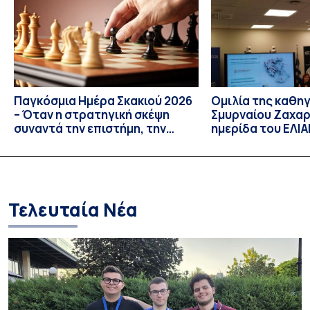
αξιωματική παραδοχή: τα κράτη δρουν στη διεθνή σκηνή,
ενεργούν ως ορθολογικοί παράγοντες […]
Παγκόσμια Ημέρα Σκακιού 2026
Ομιλία της καθη
– Όταν η στρατηγική σκέψη
Σμυρναίου Ζαχαρ
συναντά την επιστήμη, την
ημερίδα του ΕΛΙ
έρευνα και την καινοτομία
πέρα από το παιχ
Κατανοώντας του
εξτρεμιστικής ε
στους διαδικτυα
παιχνιδιών»
Τελευταία Νέα