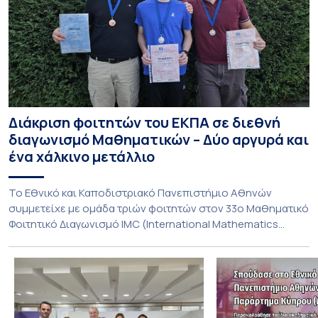
Διάκριση φοιτητών του ΕΚΠΑ σε διεθνή
διαγωνισμό Μαθηματικών – Δύο αργυρά και
ένα χάλκινο μετάλλιο
To Εθνικό και Καποδιστριακό Πανεπιστήμιο Αθηνών
συμμετείχε με ομάδα τριών φοιτητών στον 33ο Μαθηματικό
Φοιτητικό Διαγωνισμό IMC (International Mathematics
Competition), ο οποίος πραγματοποιήθηκε στις 29 και 30
Ιουλίου στο Blagoevgrad της Βουλγαρίας. Σε αυτόν
συμμετείχαν 447 φοιτητές εκπροσωπώντας 135
πανεπιστήμια από 46 χώρες. Από την Ελλάδα, συμμετείχαν
επίσης το Εθνικό Μετσόβιο Πολυτεχνείο, το Αριστοτέλειο
Πανεπιστήμιο […]