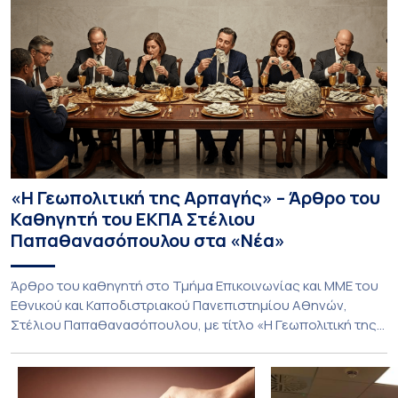
«Η Γεωπολιτική της Αρπαγής» – Άρθρο του
Καθηγητή του ΕΚΠΑ Στέλιου
Παπαθανασόπουλου στα «Νέα»
Άρθρο του καθηγητή στο Τμήμα Επικοινωνίας και ΜΜΕ του
Εθνικού και Καποδιστριακού Πανεπιστημίου Αθηνών,
Στέλιου Παπαθανασόπουλου, με τίτλο «Η Γεωπολιτική της
Αρπαγής» που φιλοξένησαν «ΤΑ ΝΕΑ». Η Γεωπολιτική της
Αρπαγής (ΤΑ ΝΕΑ) Για δεκαετίες, η παραδοσιακή
διπλωματική ανάλυση βασιζόταν σε μια απλή, σχεδόν