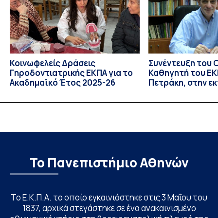
2026. Το πρόγραμμα αποτελεί […]
Κοινωφελείς Δράσεις
Συνέντευξη του 
Γηροδοντιατρικής ΕΚΠΑ για το
Καθηγητή του ΕΚΠ
Ακαδημαϊκό Έτος 2025-26
Πετράκη, στην ε
“Update” στην Ε
Το Πανεπιστήμιο Αθηνών
Το Ε.Κ.Π.Α. το οποίο εγκαινιάστηκε στις 3 Μαΐου του
1837, αρχικά στεγάστηκε σε ένα ανακαινισμένο