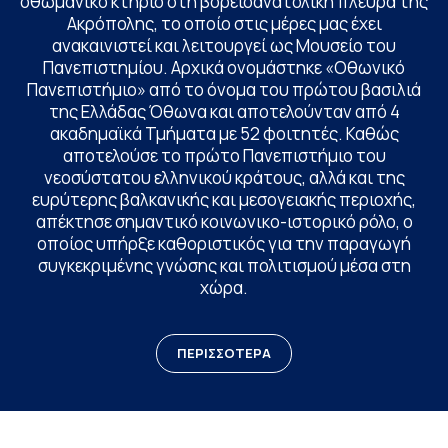
οθωμανικό κτήριο στη βορειοανατολική πλευρά της
Ακρόπολης, το οποίο στις μέρες μας έχει
ανακαινιστεί και λειτουργεί ως Μουσείο του
Πανεπιστημίου. Αρχικά ονομάστηκε «Οθωνικό
Πανεπιστήμιο» από το όνομα του πρώτου βασιλιά
της Ελλάδας Όθωνα και αποτελούνταν από 4
ακαδημαϊκά Τμήματα με 52 φοιτητές. Καθώς
αποτελούσε το πρώτο Πανεπιστήμιο του
νεοσύστατου ελληνικού κράτους, αλλά και της
ευρύτερης βαλκανικής και μεσογειακής περιοχής,
απέκτησε σημαντικό κοινωνικο-ιστορικό ρόλο, ο
οποίος υπήρξε καθοριστικός για την παραγωγή
συγκεκριμένης γνώσης και πολιτισμού μέσα στη
χώρα.
ΠΕΡΙΣΣΟΤΕΡΑ