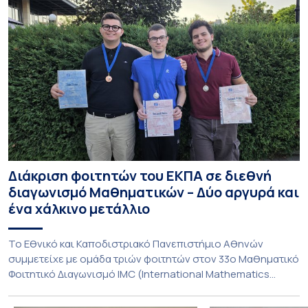
Διάκριση φοιτητών του ΕΚΠΑ σε διεθνή
διαγωνισμό Μαθηματικών – Δύο αργυρά και
ένα χάλκινο μετάλλιο
To Εθνικό και Καποδιστριακό Πανεπιστήμιο Αθηνών
συμμετείχε με ομάδα τριών φοιτητών στον 33ο Μαθηματικό
Φοιτητικό Διαγωνισμό IMC (International Mathematics
Competition), ο οποίος πραγματοποιήθηκε στις 29 και 30
Ιουλίου στο Blagoevgrad της Βουλγαρίας. Σε αυτόν