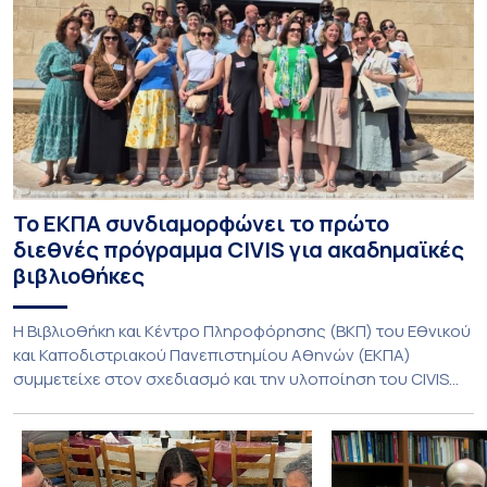
Το ΕΚΠΑ συνδιαμορφώνει το πρώτο
διεθνές πρόγραμμα CIVIS για ακαδημαϊκές
βιβλιοθήκες
Η Βιβλιοθήκη και Κέντρο Πληροφόρησης (ΒΚΠ) του Εθνικού
και Καποδιστριακού Πανεπιστημίου Αθηνών (ΕΚΠΑ)
συμμετείχε στον σχεδιασμό και την υλοποίηση του CIVIS
Blended Intensive Programme (BIP) με τίτλο «Transformative
Libraries and Participatory Culture” (IMOTION), το οποίο
πραγματοποιήθηκε με διαδικτυακές και δια ζώσης
εκπαιδευτικές δράσεις από τις 3 Ιουνίου έως τις 10 Ιουλίου