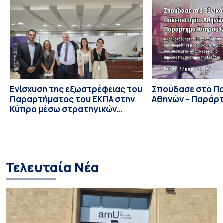
συμμετείχαν 447 φοιτητές εκπροσωπώντας 135
πανεπιστήμια από 46 χώρες. Από την Ελλάδα, συμμετείχαν
επίσης το Εθνικό Μετσόβιο Πολυτεχνείο, το Αριστοτέλειο
Πανεπιστήμιο […]
Ενίσχυση της εξωστρέφειας του
Σπούδασε στο Π
Παραρτήματος του ΕΚΠΑ στην
Αθηνών – Παράρ
Κύπρο μέσω στρατηγικών
συνεργασιών
Τελευταία Νέα