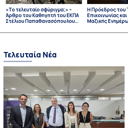
«Το τελευταίο σφύριγμα;» –
Η Πρόεδρος του
Άρθρο του Καθηγητή του ΕΚΠΑ
Επικοινωνίας κα
Στέλιου Παπαθανασόπουλου
Μαζικής Ενημέρ
στην εφημερίδα «ΤΑ ΝΕΑ»
Πανεπιστημίου Α
Καθηγήτρια Λίζα 
την απαγόρευση 
media σε ανηλίκ
Τελευταία Νέα