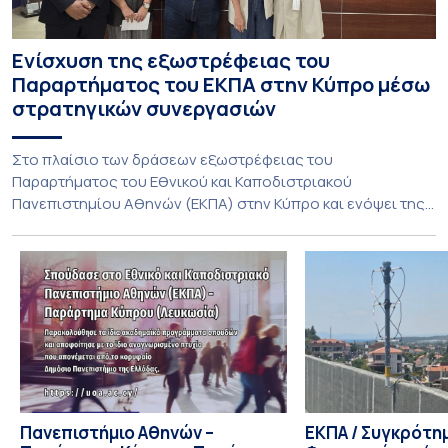
Ενίσχυση της εξωστρέφειας του
Παραρτήματος του ΕΚΠΑ στην Κύπρο μέσω
στρατηγικών συνεργασιών
Στο πλαίσιο των δράσεων εξωστρέφειας του
Παραρτήματος του Εθνικού και Καποδιστριακού
Πανεπιστημίου Αθηνών (ΕΚΠΑ) στην Κύπρο και ενόψει της
έναρξης των προπτυχιακών προγραμμάτων σπουδών του
Τμήματος Οικονομικών Επιστημών και του Τμήματος
Διοίκησης Επιχειρήσεων και Οργανισμών τον Σεπτέμβριο
του 2026, ο Κοσμήτορας της Σχολής Οικονομικών και
Πολιτικών Επιστημών, Καθηγητής Νικόλαος Ηρειώτης, και ο
Πρόεδρος του Τμήματος […]
Πανεπιστήμιο Αθηνών –
ΕΚΠΑ / Συγκρότη