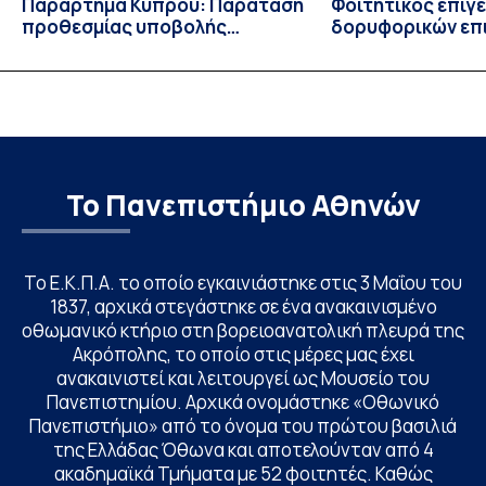
Παράρτημα Κύπρου: Παράταση
Φοιτητικός επίγ
προθεσμίας υποβολής
δορυφορικών επι
εκδήλωσης ενδιαφέροντος
λειτουργία!
υποψηφίων
Το Πανεπιστήμιο Αθηνών
Το Ε.Κ.Π.Α. το οποίο εγκαινιάστηκε στις 3 Μαΐου του
1837, αρχικά στεγάστηκε σε ένα ανακαινισμένο
οθωμανικό κτήριο στη βορειοανατολική πλευρά της
Ακρόπολης, το οποίο στις μέρες μας έχει
ανακαινιστεί και λειτουργεί ως Μουσείο του
Πανεπιστημίου. Αρχικά ονομάστηκε «Οθωνικό
Πανεπιστήμιο» από το όνομα του πρώτου βασιλιά
της Ελλάδας Όθωνα και αποτελούνταν από 4
ακαδημαϊκά Τμήματα με 52 φοιτητές. Καθώς