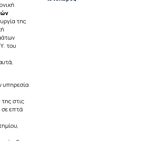
ονική
τών
ουργία της
χή
μάτων
Υ. του
αυτά,
ν υπηρεσία
 της στις
ε σε επτά
τημίου,