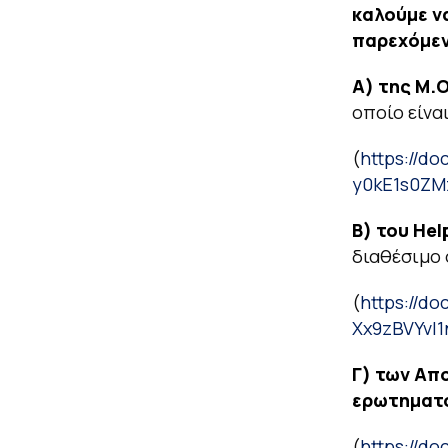
καλούμε ν
παρεχόμεν
Α) της Μ.Ο
οποίο είνα
(
https://d
y0kE1s0ZM
Β)
του
Hel
διαθέσιμο 
(
https://d
Xx9zBVYvI
Γ)
των Απ
ερωτηματ
(
https://d