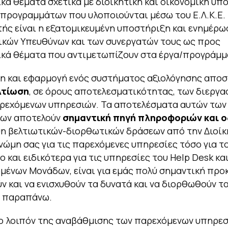
ικά θέματα σχετικά με διοικητική και οικονομική υπ
προγραμμάτων που υλοποιούνται μέσω του Ε.Λ.Κ.Ε.
ής είναι η εξατομικευμένη υποστήριξη και ενημέρω
κών Υπευθύνων και των συνεργατών τους ως προς
ικά θέματα που αντιμετωπίζουν στα έργα/προγράμμ
η και εφαρμογή ενός συστήματος αξιολόγησης αποσ
λτίωση
, σε όρους αποτελεσματικότητας, των διεργα
αρεχόμενων υπηρεσιών. Τα αποτελέσματα αυτών των
εων αποτελούν
σημαντική πηγή πληροφοριών και 
η βελτιωτικών-διορθωτικών δράσεων από την Διοίκ
 γνώμη σας για τις παρεχόμενες υπηρεσίες τόσο για τ
ο και ειδικότερα για τις υπηρεσίες του Help Desk κα
ένων Μονάδων, είναι για εμάς πολύ σημαντική προκ
ν και να ενισχυθούν τα δυνατά και να διορθωθούν τ
ν παραπάνω.
ιο λοιπόν της αναβάθμισης των παρεχόμενων υπηρε