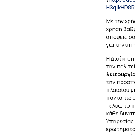
HSqikHD8R
Με την χρή
χρήση βαθμ
απόψεις σα
για την υπ
Η Διοίκηση 
την πολιτε
λειτουργί
την προσπ
πλαισίου
μ
πάντα τις 
Τέλος, το 
κάθε δυνατ
Υπηρεσίας 
ερωτηματολ