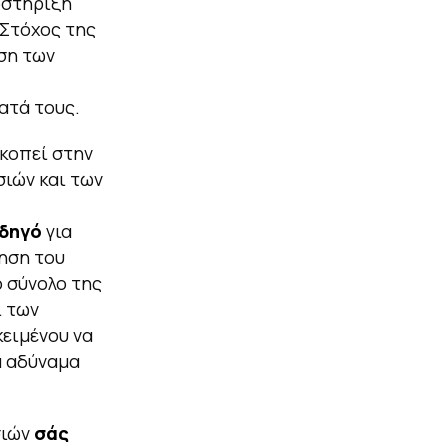
οστήριξη
 Στόχος της
ση των
ατά τους.
κοπεί στην
σιών και των
οδηγό
για
ηση του
ο σύνολο της
ι των
ειμένου να
α αδύναμα
σιών
σάς