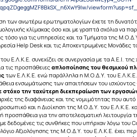
qpqZDgeggMZF8BkSX_n6XwY9Iw/viewform?usp=sf_l
ση των ανωτέρω ερωτηματολογίων έχετε τη δυνατότ
ολογικής κλίμακας όσο και με γραπτά σχόλια να παρ
ς τόσο για τις υπηρεσίες και τα Τμήματα της Μ.Ο.Δ.Υ
ηρεσία Help Desk και τις Αποκεντρωμένες Μονάδες του
του Ε.Λ.Κ.Ε. συνεχίζει σε συνεργασία με τα Α.Ε.Ι. της
ία τις προσπάθειες
απλοποίησης του θεσμικού πλ
ας
των Ε.Λ.Κ.Ε. ενώ παράλληλα η Μ.Ο.Δ.Υ. του Ε.Λ.Κ.Ε.
άθεια ενσωμάτωσης των απαιτήσεων του ισχύοντος
ε στόχο την ταχύτερη διεκπεραίωση των εργασιώ
αρχές της διαφάνειας και της νομιμότητας που αυτό 
προσωπικό και η Διοίκηση της Μ.Ο.Δ.Υ. του Ε.Λ.Κ.Ε. 
ή προσπάθεια για την αποτελεσματική λειτουργία τ
με δεδομένες τις συνθήκες που υπήρχαν λόγω του Co
όγιο Αξιολόγησης της Μ.Ο.Δ.Υ. του Ε.Λ.Κ.Ε. έχει πε