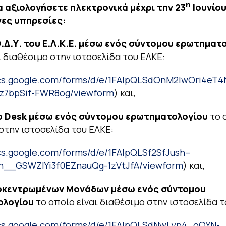
η
α αξιολογήσετε ηλεκτρονικά μέχρι την 23
Ιουνίου
ες υπηρεσίες:
.Δ.Υ. του Ε.Λ.Κ.Ε.
μέσω ενός σύντομου ερωτηματ
ι διαθέσιμο στην ιστοσελίδα του ΕΛΚΕ:
ocs.google.com/forms/d/e/1FAIpQLSdOnM2lwOri4eT4
z7bpSif-FWR8og/viewform
) και,
p
Desk
μέσω ενός σύντομου ερωτηματολογίου
το 
στην ιστοσελίδα του ΕΛΚΕ:
ocs.google.com/forms/d/e/1FAIpQLSf2SfJush–
1n__GSWZIYi3f0EZnauQg-1zVtJfA/viewform
) και,
οκεντρωμένων Μονάδων
μέσω ενός σύντομου
ολογίου
το οποίο είναι διαθέσιμο στην ιστοσελίδα τ
ocs.google.com/forms/d/e/1FAIpQLSdNwLyp4_oOYN-