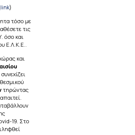
ink
)
ητα τόσο με
αθέσετε τις
. όσο και
 Ε.Λ.Κ.Ε..
 χώρας και
αισίου
 συνεχίζει
 θεσμικού
ν
τηρώντας
απαιτεί.
καταβάλλουν
ης
vid-19. Στο
ριληφθεί