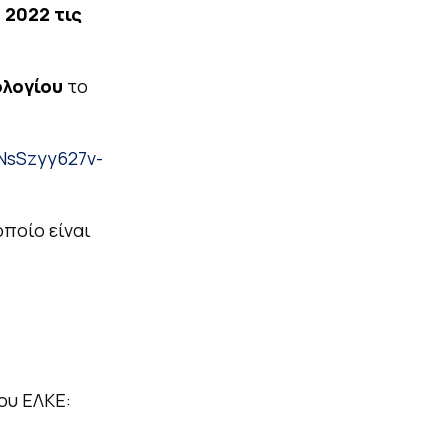
 2022 τις
ολογίου
το
NsSzyy627v-
οποίο είναι
ου ΕΛΚΕ: