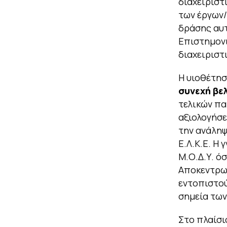
διαχειριστ
των έργων/
δράσης αυτ
Επιστημονι
διαχειριστ
Η υιοθέτησ
συνεχή βε
τελικών π
αξιολογήσ
την ανάληψ
Ε.Λ.Κ.Ε. Η
Μ.Ο.Δ.Υ. όσ
Αποκεντρωμ
εντοπιστού
σημεία τω
Στο πλαίσ