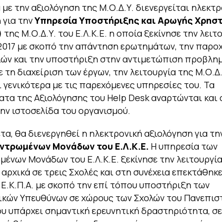
με την αξιολόγηση της Μ.Ο.Δ.Υ. διενεργείται ηλεκτρ
 για την
Υπηρεσία Υποστήριξης και Αρωγής Χρησ
)
της Μ.Ο.Δ.Υ. του Ε.Λ.Κ.Ε. η οποία ξεκίνησε την λειτ
/2017 με σκοπό την απάντηση ερωτημάτων, την παρο
ών και την υποστήριξη στην αντιμετώπιση προβλη
 τη διαχείριση των έργων, την λειτουργία της Μ.Ο.Δ.
αι γενικότερα με τις παρεχόμενες υπηρεσίες του. Τα
τα της Αξιολόγησης του Help Desk αναρτώνται και 
ην ιστοσελίδα του οργανισμού.
α, θα διενεργηθεί η ηλεκτρονική αξιολόγηση για τη
ντρωμένων Μονάδων του Ε.Λ.Κ.Ε.
Η υπηρεσία των
ένων Μονάδων του Ε.Λ.Κ.Ε. ξεκίνησε την λειτουργία
, αρχικά σε τρεις Σχολές και στη συνέχεια επεκτάθηκ
 Ε.Κ.Π.Α. με σκοπό την επί τόπου υποστήριξη των
κών Υπευθύνων σε χώρους των Σχολών του Πανεπισ
υ υπάρχει σημαντική ερευνητική δραστηριότητα, σε