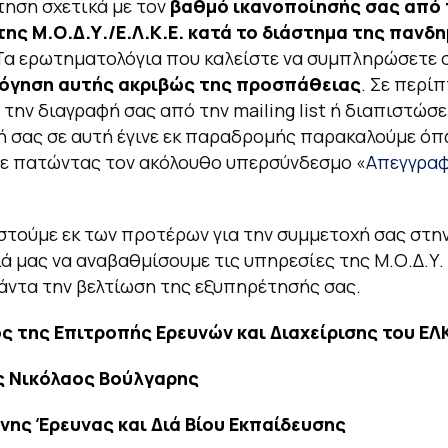
τηση σχετικά με τον
βαθμό ικανοποίησής σας από 
ης Μ.Ο.Δ.Υ./Ε.Λ.Κ.Ε. κατά το διάστημα της πανδη
 Τα ερωτηματολόγια που καλείστε να συμπληρώσετε 
λόγηση αυτής ακριβώς της προσπάθειας
. Σε περί
 την διαγραφή σας από την mailing list ή διαπιστώσε
 σας σε αυτή έγινε εκ παραδρομής παρακαλούμε ό
ε πατώντας τον ακόλουθο υπερσύνδεσμο «
Απεγγραφ
στούμε εκ των προτέρων για την συμμετοχή σας στη
 μας να αναβαθμίσουμε τις υπηρεσίες της Μ.Ο.Δ.Υ. τ
άντα την βελτίωση της εξυπηρέτησής σας.
ς της Επιτροπής Ερευνών και Διαχείρισης του ΕΛ
 Νικόλαος Βούλγαρης
νης Έρευνας και Διά Βίου Εκπαίδευσης