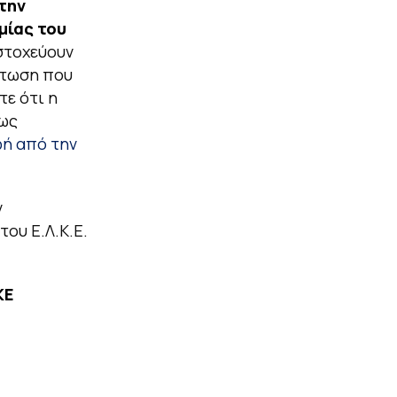
την
μίας του
στοχεύουν
πτωση που
τε ότι η
πως
ή από την
ν
ου Ε.Λ.Κ.Ε.
ΚΕ