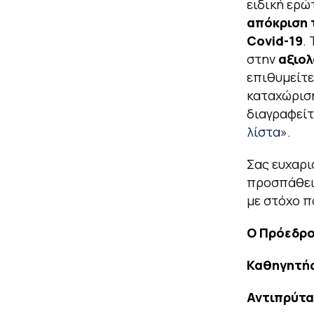
ειδική ερώ
απόκριση τ
Covid-19
.
στην
αξιο
επιθυμείτε
καταχώρισή
διαγραφείτ
λίστα
».
Σας ευχαρι
προσπάθειά
με στόχο π
Ο Πρόεδρο
Καθηγητής
Αντιπρύτα