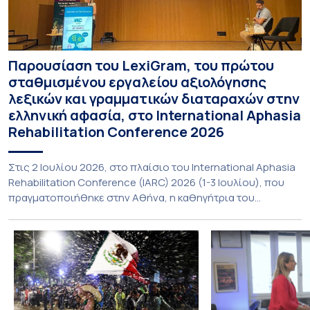
Παρουσίαση του LexiGram, του πρώτου
σταθμισμένου εργαλείου αξιολόγησης
λεξικών και γραμματικών διαταραχών στην
ελληνική αφασία, στο International Aphasia
Rehabilitation Conference 2026
Στις 2 Ιουλίου 2026, στο πλαίσιο του International Aphasia
Rehabilitation Conference (IARC) 2026 (1-3 Ιουλίου), που
πραγματοποιήθηκε στην Αθήνα, η καθηγήτρια του
Τμήματος Φιλολογίας του Εθνικού και Καποδιστριακού
Πανεπιστημίου Αθηνών, Σπυριδούλα Βαρλοκώστα,
παρουσίασε το LexiGram, ένα καινοτόμο, σταθμισμένο
εργαλείο αξιολόγησης των λεξικών και γραμματικών
διαταραχών σε ελληνόφωνους ασθενείς με αφασία. Η
αφασία είναι επίκτητη γλωσσική […]