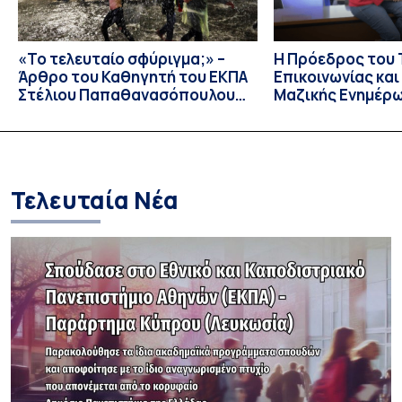
«Το τελευταίο σφύριγμα;» –
Η Πρόεδρος του
Άρθρο του Καθηγητή του ΕΚΠΑ
Επικοινωνίας κα
Στέλιου Παπαθανασόπουλου
Μαζικής Ενημέρ
στην εφημερίδα «ΤΑ ΝΕΑ»
Πανεπιστημίου Α
Καθηγήτρια Λίζα 
την απαγόρευση 
media σε ανηλίκ
Τελευταία Νέα