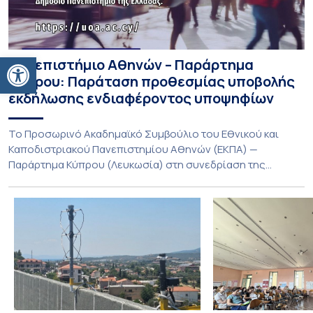
Ανοίξτε τη γραμμή εργαλείων
Πανεπιστήμιο Αθηνών – Παράρτημα
Κύπρου: Παράταση προθεσμίας υποβολής
εκδήλωσης ενδιαφέροντος υποψηφίων
Το Προσωρινό Ακαδημαϊκό Συμβούλιο του Εθνικού και
Καποδιστριακού Πανεπιστημίου Αθηνών (ΕΚΠΑ) —
Παράρτημα Κύπρου (Λευκωσία) στη συνεδρίαση της
Πέμπτης 23 Ιουλίου 2026, αποφασίζει ομόφωνα την
παράταση της προθεσμίας υποβολής εκδήλωσης
ενδιαφέροντος για την φοίτηση σε Προγράμματα Σπουδών,
Τμημάτων του Πανεπιστημίου μας στο Παράρτημα Κύπρου
για το ακαδημαϊκό έτος 2026-2027, έως τη Δευτέρα 31
Αυγούστου 2026. […]