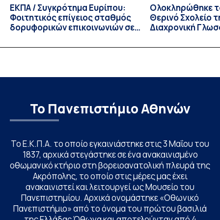
ΕΚΠΑ / Συγκρότημα Ευρίπου:
Ολοκληρώθηκε το
Φοιτητικός επίγειος σταθμός
Θερινό Σχολείο τ
δορυφορικών επικοινωνιών σε
Διαχρονική Γλωσ
λειτουργία!
CIVIS BIP Course
Linguistics in th
με συντονισμό τ
Το Πανεπιστήμιο Αθηνών
Το Ε.Κ.Π.Α. το οποίο εγκαινιάστηκε στις 3 Μαΐου του
1837, αρχικά στεγάστηκε σε ένα ανακαινισμένο
οθωμανικό κτήριο στη βορειοανατολική πλευρά της
Ακρόπολης, το οποίο στις μέρες μας έχει
ανακαινιστεί και λειτουργεί ως Μουσείο του
Πανεπιστημίου. Αρχικά ονομάστηκε «Οθωνικό
Πανεπιστήμιο» από το όνομα του πρώτου βασιλιά
της Ελλάδας Όθωνα και αποτελούνταν από 4