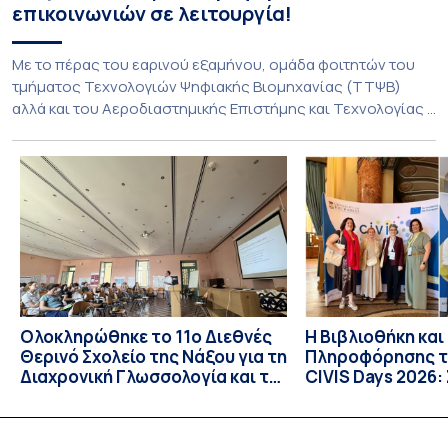
επικοινωνιών σε λειτουργία!
Με το πέρας του εαρινού εξαμήνου, ομάδα φοιτητών του
τμήματος Τεχνολογιών Ψηφιακής Βιομηχανίας (ΤΤΨΒ)
αλλά και του Αεροδιαστημικής Επιστήμης και Τεχνολογίας
ολοκλήρωσε την κατασκευή επίγειου σταθμού λήψης
δορυφορικών σημάτων. Ο σταθμός λειτουργεί πλέον στο
Συγκρότημα Ευρίπου και εντάσσεται στο παγκόσμιο δίκτυο
SatNOGS. Η ιδέα προέκυψε έπειτα από την επίσκεψη
φοιτητών του ΤΤΨΒ στο Open Source […]
Ολοκληρώθηκε το 11ο Διεθνές
Η Βιβλιοθήκη και
Θερινό Σχολείο της Νάξου για τη
Πληροφόρησης τ
Διαχρονική Γλωσσολογία και το
CIVIS Days 2026:
CIVIS BIP Course «Diachronic
συν-σχεδίαση το
Linguistics in the 21st Century»
των ακαδημαϊκώ
με συντονισμό του ΕΚΠΑ