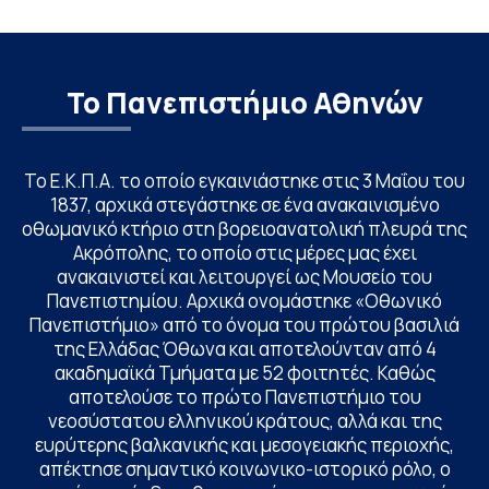
Το Πανεπιστήμιο Αθηνών
Το Ε.Κ.Π.Α. το οποίο εγκαινιάστηκε στις 3 Μαΐου του
1837, αρχικά στεγάστηκε σε ένα ανακαινισμένο
οθωμανικό κτήριο στη βορειοανατολική πλευρά της
Ακρόπολης, το οποίο στις μέρες μας έχει
ανακαινιστεί και λειτουργεί ως Μουσείο του
Πανεπιστημίου. Αρχικά ονομάστηκε «Οθωνικό
Πανεπιστήμιο» από το όνομα του πρώτου βασιλιά
της Ελλάδας Όθωνα και αποτελούνταν από 4
ακαδημαϊκά Τμήματα με 52 φοιτητές. Καθώς
αποτελούσε το πρώτο Πανεπιστήμιο του
νεοσύστατου ελληνικού κράτους, αλλά και της
ευρύτερης βαλκανικής και μεσογειακής περιοχής,
απέκτησε σημαντικό κοινωνικο-ιστορικό ρόλο, ο