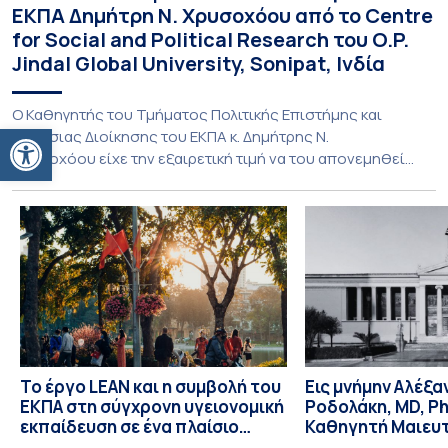
ΕΚΠΑ Δημήτρη Ν. Χρυσοχόου από το Centre
for Social and Political Research του O.P.
Jindal Global University, Sonipat, Ινδία
Ο Καθηγητής του Τμήματος Πολιτικής Επιστήμης και
Ανοίξτε τη γραμμή εργαλείων
Δημόσιας Διοίκησης του ΕΚΠΑ κ. Δημήτρης Ν.
Χρυσοχόου είχε την εξαιρετική τιμή να του απονεμηθεί
Commendation of Exemplary Contribution to Political
Theory and International Studies από το Centre for Social
and Political Research του O.P. Jindal Global University σε
ένδειξη αναγνώρισης της διακεκριμένης συμβολής του
στην Πολιτική Θεωρία και τις […]
Το έργο LEAN και η συμβολή του
Εις μνήμην Αλέξ
ΕΚΠΑ στη σύγχρονη υγειονομική
Ροδολάκη, MD, P
εκπαίδευση σε ένα πλαίσιο
Καθηγητή Μαιευτ
δημογραφικής γήρανσης και
Γυναικολογίας κα