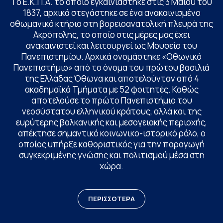
Το Ε.Κ.Π.Α. το οποίο εγκαινιάστηκε στις 3 Μαΐου του
1837, αρχικά στεγάστηκε σε ένα ανακαινισμένο
οθωμανικό κτήριο στη βορειοανατολική πλευρά της
Ακρόπολης, το οποίο στις μέρες μας έχει
ανακαινιστεί και λειτουργεί ως Μουσείο του
Πανεπιστημίου. Αρχικά ονομάστηκε «Οθωνικό
Πανεπιστήμιο» από το όνομα του πρώτου βασιλιά
της Ελλάδας Όθωνα και αποτελούνταν από 4
ακαδημαϊκά Τμήματα με 52 φοιτητές. Καθώς
αποτελούσε το πρώτο Πανεπιστήμιο του
νεοσύστατου ελληνικού κράτους, αλλά και της
ευρύτερης βαλκανικής και μεσογειακής περιοχής,
απέκτησε σημαντικό κοινωνικο-ιστορικό ρόλο, ο
οποίος υπήρξε καθοριστικός για την παραγωγή
συγκεκριμένης γνώσης και πολιτισμού μέσα στη
χώρα.
ΠΕΡΙΣΣΟΤΕΡΑ