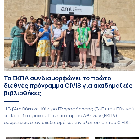
Το ΕΚΠΑ συνδιαμορφώνει το πρώτο
διεθνές πρόγραμμα CIVIS για ακαδημαϊκές
βιβλιοθήκες
Η Βιβλιοθήκη και Κέντρο Πληροφόρησης (ΒΚΠ) του Εθνικού
και Καποδιστριακού Πανεπιστημίου Αθηνών (ΕΚΠΑ)
συμμετείχε στον σχεδιασμό και την υλοποίηση του CIVIS
Blended Intensive Programme (BIP) με τίτλο «Transformative
Libraries and Participatory Culture” (IMOTION), το οποίο