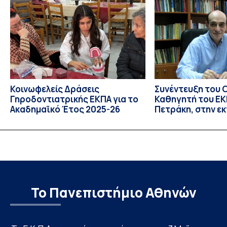
πραγματοποιήθηκε με διαδικτυακές και δια ζώσης
εκπαιδευτικές δράσεις από τις 3 Ιουνίου έως τις 10 Ιουλίου
2026. Το πρόγραμμα αποτελεί […]
Κοινωφελείς Δράσεις
Συνέντευξη του 
Γηροδοντιατρικής ΕΚΠΑ για το
Καθηγητή του ΕΚΠ
Ακαδημαϊκό Έτος 2025-26
Πετράκη, στην ε
“Update” στην Ε
Το Πανεπιστήμιο Αθηνών