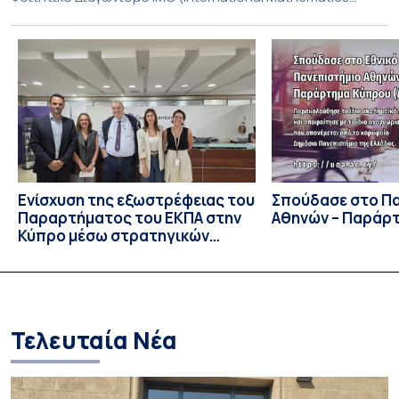
Competition), ο οποίος πραγματοποιήθηκε στις 29 και 30
Ιουλίου στο Blagoevgrad της Βουλγαρίας. Σε αυτόν
συμμετείχαν 447 φοιτητές εκπροσωπώντας 135
πανεπιστήμια από 46 χώρες. Από την Ελλάδα, συμμετείχαν
επίσης το Εθνικό Μετσόβιο Πολυτεχνείο, το Αριστοτέλειο
Πανεπιστήμιο […]
Ενίσχυση της εξωστρέφειας του
Σπούδασε στο Π
Παραρτήματος του ΕΚΠΑ στην
Αθηνών – Παράρ
Κύπρο μέσω στρατηγικών
συνεργασιών
Τελευταία Νέα