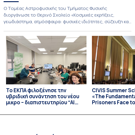
Ο Τομέας Αστροφυσικής του Τμήματος Φυσικής
διοργάνωσε το Θερινό Σχολείο «Κοσμικές εκρήξεις,
γεωδιάστημα, ατμόσφαιρα: φυσικές ιδιότητες, σύζευξη και
βιολογικές επιδράσεις», που πραγματοποιήθηκε στις 10-13
Ιουλίου 2026 υπό τον συντονισμό του Καθηγητή Ιωάννη
Δαγκλή. Το Σχολείο φιλοξενήθηκε από το Ίδρυμα της
Βουλής των Ελλήνων για τον Κοινοβουλευτισμό και τη
Δημοκρατία στο Πάρκο Εθνικής Συμφιλίωσης, σε
απομακρυσμένο […]
Το ΕΚΠΑ φιλοξένησε την
CIVIS Summer Sch
υβριδική συνάντηση του νέου
«The Fundamental
μικρο – διαπιστευτηρίου “AI
Prisoners Face to
Tools for Audiovisual Content
International C
Creation”
Prison Realities 
Necessary Evolut
and Repression 