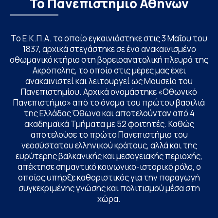
Το Πανεπιστήμιο Αθηνών
Το Ε.Κ.Π.Α. το οποίο εγκαινιάστηκε στις 3 Μαΐου του
1837, αρχικά στεγάστηκε σε ένα ανακαινισμένο
οθωμανικό κτήριο στη βορειοανατολική πλευρά της
Ακρόπολης, το οποίο στις μέρες μας έχει
ανακαινιστεί και λειτουργεί ως Μουσείο του
Πανεπιστημίου. Αρχικά ονομάστηκε «Οθωνικό
Πανεπιστήμιο» από το όνομα του πρώτου βασιλιά
της Ελλάδας Όθωνα και αποτελούνταν από 4
ακαδημαϊκά Τμήματα με 52 φοιτητές. Καθώς
αποτελούσε το πρώτο Πανεπιστήμιο του
νεοσύστατου ελληνικού κράτους, αλλά και της
ευρύτερης βαλκανικής και μεσογειακής περιοχής,
απέκτησε σημαντικό κοινωνικο-ιστορικό ρόλο, ο
οποίος υπήρξε καθοριστικός για την παραγωγή
συγκεκριμένης γνώσης και πολιτισμού μέσα στη
χώρα.