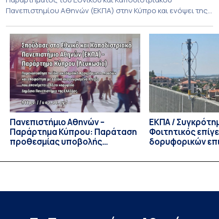
Πανεπιστημίου Αθηνών (ΕΚΠΑ) στην Κύπρο και ενόψει της
έναρξης των προπτυχιακών προγραμμάτων σπουδών του
Τμήματος Οικονομικών Επιστημών και του Τμήματος
Διοίκησης Επιχειρήσεων και Οργανισμών τον Σεπτέμβριο
του 2026, ο Κοσμήτορας της Σχολής Οικονομικών και
Πολιτικών Επιστημών, Καθηγητής Νικόλαος Ηρειώτης, και ο
Πρόεδρος του Τμήματος […]
Πανεπιστήμιο Αθηνών –
ΕΚΠΑ / Συγκρότη
Παράρτημα Κύπρου: Παράταση
Φοιτητικός επίγ
προθεσμίας υποβολής
δορυφορικών επι
εκδήλωσης ενδιαφέροντος
λειτουργία!
υποψηφίων