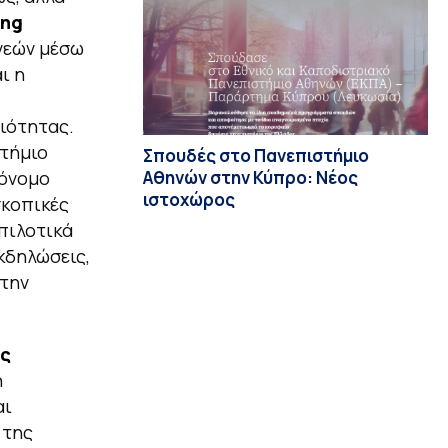
ing
ενεών μέσω
ι η
ειότητας.
στήμιο
Σπουδές στο Πανεπιστήμιο
Αθηνών στην Κύπρο: Νέος
τόνομο
ιστοχώρος
σκοπικές
 πιλοτικά
κδηλώσεις,
 την
ής
ή
αι
 της