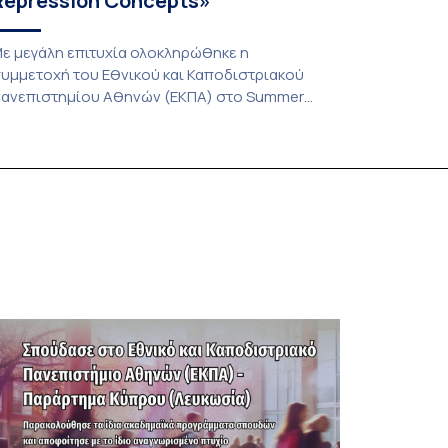
Repression Concepts»
ε μεγάλη επιτυχία ολοκληρώθηκε η
υμμετοχή του Εθνικού και Καποδιστριακού
ανεπιστημίου Αθηνών (ΕΚΠΑ) στο Summer
chool του Μικτού Εντατικού Προγράμματος
CIVIS Blended Intensive Program) τίτλο «The
undamental rights of prisoners face to the
tates’ international commitments, prison
ealities and a necessary evolution of prison and
epression concepts», το οποίο έλαβε χώρα
πό 29 Ιουνίου έως 3 Ιουλίου 2026 στην Νομική
…]