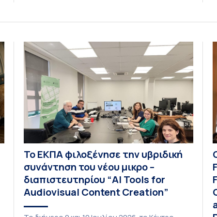
ο
το ΕΚΠΑ στη φετινή εκδήλωση «CIVIS Days», με
δ
επικεφαλής την Αντιπρύτανι Ακαδημαϊκών,
ic
Ι
Διεθνών Σχέσεων και Εξωστρέφειας, Καθηγήτρια
ς
α
κ. Σοφία Παπαϊωάννου, συμμετείχε ενεργά και η
Βιβλιοθήκη και Κέντρο Πληροφόρησης (ΒΚΠ) του
Ιδρύματος. Οι […]
Το ΕΚΠΑ φιλοξένησε την υβριδική
συνάντηση του νέου μικρο –
διαπιστευτηρίου “AI Tools for
Audiovisual Content Creation”