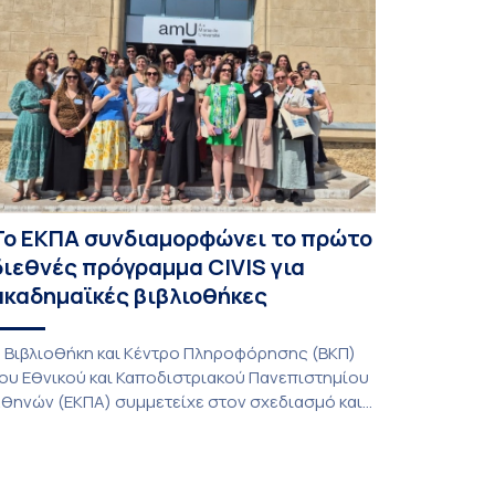
Το ΕΚΠΑ συνδιαμορφώνει το πρώτο
διεθνές πρόγραμμα CIVIS για
ακαδημαϊκές βιβλιοθήκες
 Βιβλιοθήκη και Κέντρο Πληροφόρησης (ΒΚΠ)
ου Εθνικού και Καποδιστριακού Πανεπιστημίου
θηνών (ΕΚΠΑ) συμμετείχε στον σχεδιασμό και
ην υλοποίηση του CIVIS Blended Intensive
rogramme (BIP) με τίτλο «Transformative
ibraries and Participatory Culture” (IMOTION), το