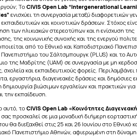
ργούν; Το
CIVIS Open Lab “
Intergenerational Learn
es”
ενισχύει τη συνεργασία μεταξύ διαφορετικών γ
εκπαιδευτικών και κοινοτικών δράσεων. Στόχος είνα
ση των ηλικιακών στερεοτύπων και η ενίσχυση της
σης, της κοινωνικής συνοχής και της ενεργού πολιτ
οποιείται από το Εθνικό και Καποδιστριακό Πανεπι
 Πανεπιστήμιο του Σάλτσμπουργκ (PLUS) και το Αυ
ιο της Μαδρίτης (UAM) σε συνεργασία με μη κερδο
, σχολεία και εκπαιδευτικούς φορείς. Περιλαμβάνει
α, εργαστήρια, διαγενεακές δράσεις και δημόσιες ε
η δημιουργία βιώσιμων εργαλείων και πρακτικών για
αι την εκπαίδευση.
ο αυτό, το
CIVIS Open Lab «
Κοινότητες Διαγενεακ
σας προσκαλεί σε μια μοναδική διήμερη εορταστικ
ου θα διεξαχθεί στις 25 και 26 Ιουνίου στο Εθνικό κ
ακό Πανεπιστήμιο Αθηνών, αφιερωμένη στη δύναμη