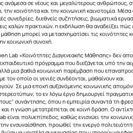
ς ανάμεσα σε νέους και μεγαλύτερους ανθρώπους, σ
, την κοινότητα και την κοινωνική καινοτομία. Μέσα
ές συνεδρίες, διεθνείς συζητήσεις, βιωματικά εργασ
ις καλών πρακτικών, η εκδήλωση θα αναδείξει πώς 
 μάθηση μπορεί να μετασχηματίσει τις κοινότητες κ
την κοινωνική συνοχή.
pen Lab «Κοινότητες Διαγενεακής Μάθησης» δεν απο
εκπαιδευτικό πρόγραμμα που διεξάγεται υπό την αι
 αλλά μια βαθιά κοινωνική παρέμβαση που επαναπρο
με τον οποίο οι γενιές συνδέονται, μαθαίνουν και
γούν. Σε μια εποχή αυξανόμενης κοινωνικής απομόν
στερεοτύπων, το εν λόγω έργο δημιουργεί πραγματικ
πους” συνάντησης, όπου η εμπειρία συναντά τη φρε
ς και η γνώση μετατρέπεται σε κοινή δράση. Ο αντίκ
ab είναι πολυεπίπεδος, καθώς ενισχύει την κοινωνικ
 την ενσυναίσθηση, προωθεί την ενεργό πολιτειότητ
 βιώσιμα μοντέλα συνεργασίας που μπορούν να εφα