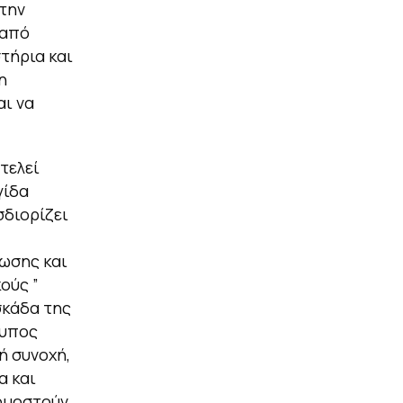
την
 από
τήρια και
η
αι να
τελεί
γίδα
σδιορίζει
ωσης και
ούς ”
σκάδα της
τυπος
ή συνοχή,
α και
ρμοστούν