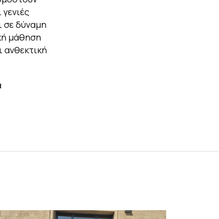
 γενιές
ι σε δύναμη
κή μάθηση
ι ανθεκτική
α