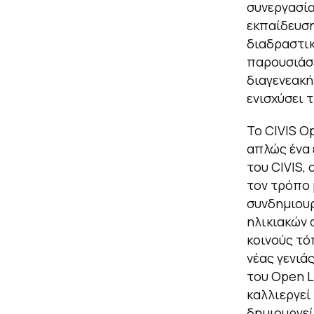
συνεργασία
εκπαίδευση
διαδραστικ
παρουσιάσε
διαγενεακή
ενισχύσει 
Το CIVIS O
απλώς ένα 
του CIVIS,
τον τρόπο 
συνδημιουρ
ηλικιακών 
κοινούς τό
νέας γενιά
του Open L
καλλιεργεί
δημιουργεί