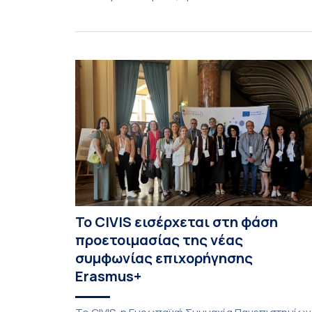
Διεθνές Θερινό Σχολείο της Νάξου, μαζί με τη
διά ζώσης φάση του CIVIS BIP Course «Diachron
Linguistics in the 21st Century», διεξήχθη από τι
19 έως τις 25 Ιουλίου 2026 στο ιστορικό κτίριο
της πρώην σχολής […]
Το CIVIS εισέρχεται στη φάση
προετοιμασίας της νέας
συμφωνίας επιχορήγησης
Erasmus+