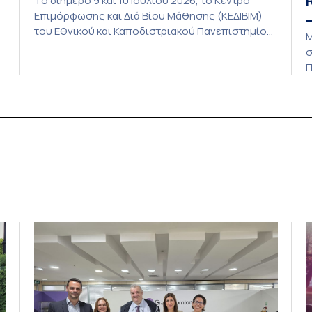
Το διήμερο 9 και 10 Ιουλίου 2026, το Κέντρο
Επιμόρφωσης και Διά Βίου Μάθησης (ΚΕΔΙΒΙΜ)
του Εθνικού και Καποδιστριακού Πανεπιστημίου
Μ
Αθηνών (ΕΚΠΑ) φιλοξένησε στις εγκαταστάσεις
σ
του στην Αθήνα την υβριδική συνάντηση του
Π
νέου μικρο-διαπιστευτηρίου “AI Tools for
S
Audiovisual Content Creation”, το οποίο
(
υλοποιείται στο πλαίσιο της πρόσκλησης CIVIS
f
ν
Strand 2 του άξονα χρηματοδότησης Modular
S
Training […]
r
r
α
[