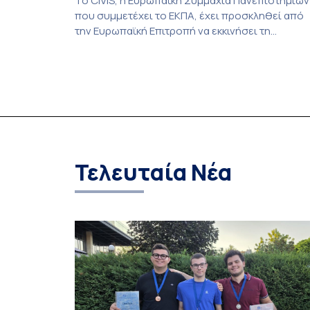
Το CIVIS, η Ευρωπαϊκή Συμμαχία Πανεπιστημίων
που συμμετέχει το ΕΚΠΑ, έχει προσκληθεί από
την Ευρωπαϊκή Επιτροπή να εκκινήσει τη
διαδικασία προετοιμασίας της συμφωνίας
επιχορήγησης για το CIVIS 2.1, μετά από θετική
αξιολόγηση στο πλαίσιο της πρόσφατης
πρόσκλησης Erasmus+ «European Universities».
Η πρόταση καλύπτει μια διετή περίοδο
χρηματοδότησης για την πρώτη γενιά συμμαχιώ
European Universities και […]
Τελευταία Νέα