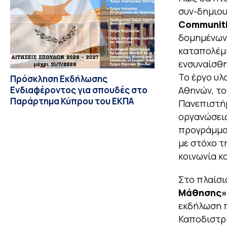
συν-δημιου
Communiti
δομημένων 
καταπολέμη
ενσυναίσθη
Το έργο υλ
Πρόσκληση Εκδήλωσης
Ενδιαφέροντος για σπουδές στο
Αθηνών, το
Παράρτημα Κύπρου του ΕΚΠΑ
Πανεπιστήμ
οργανώσεις
προγράμματ
με στόχο τ
κοινωνία κ
Στο πλαίσι
Μάθησης
»
εκδήλωση π
Καποδιστρι