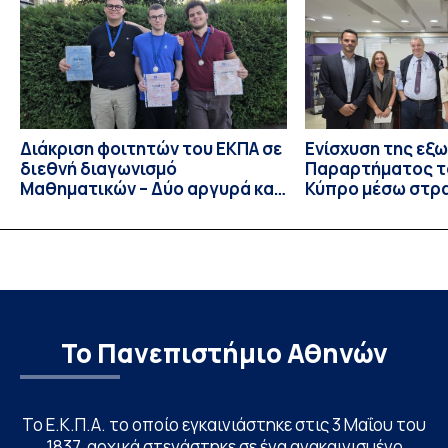
συνεχής και ανοδική μέσα στην ίδια Κλινική, την οποία
υπηρέτησε από κάθε θέση: Επιμελητής Β’ Ε.Σ.Υ.
(1997‑2002), Επίκουρος […]
Διάκριση φοιτητών του ΕΚΠΑ σε
Ενίσχυση της εξ
διεθνή διαγωνισμό
Παραρτήματος τ
Μαθηματικών – Δύο αργυρά και
Κύπρο μέσω στρ
ένα χάλκινο μετάλλιο
συνεργασιών
Το Πανεπιστήμιο Αθηνών
Το Ε.Κ.Π.Α. το οποίο εγκαινιάστηκε στις 3 Μαΐου του
1837, αρχικά στεγάστηκε σε ένα ανακαινισμένο