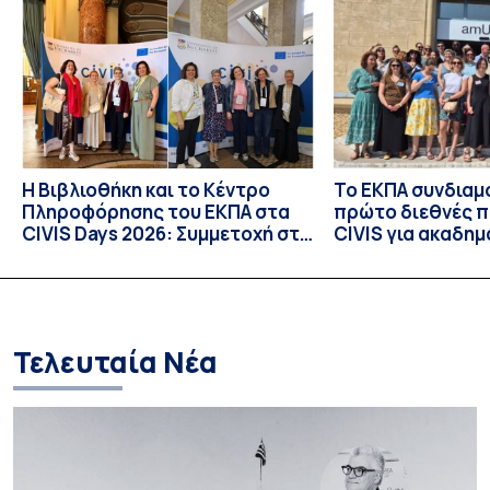
25 Ιουλίου 2026 στο ιστορικό κτίριο της πρώην σχολής […]
Η Βιβλιοθήκη και το Κέντρο
Το ΕΚΠΑ συνδιαμ
Πληροφόρησης του ΕΚΠΑ στα
πρώτο διεθνές 
CIVIS Days 2026: Συμμετοχή στη
CIVIS για ακαδημ
συν-σχεδίαση του μέλλοντος
βιβλιοθήκες
των ακαδημαϊκών βιβλιοθηκών
Τελευταία Νέα