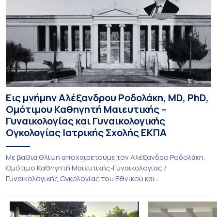
Εις μνήμην Αλέξανδρου Ροδολάκη, MD, PhD,
Ομότιμου Καθηγητή Μαιευτικής –
Γυναικολογίας και Γυναικολογικής
Ογκολογίας Ιατρικής Σχολής ΕΚΠΑ
Με βαθιά θλίψη αποχαιρετούμε τον Αλέξανδρο Ροδολάκη,
Ομότιμο Καθηγητή Μαιευτικής‑Γυναικολογίας /
Γυναικολογικής Ογκολογίας του Εθνικού και
Καποδιστριακού Πανεπιστημίου Αθηνών και επί σειρά ετών
Διευθυντή της Α’ Μαιευτικής και Γυναικολογικής Κλινικής,
στο Νοσοκομείο «Αλεξάνδρα». Η διαδρομή του υπήρξε