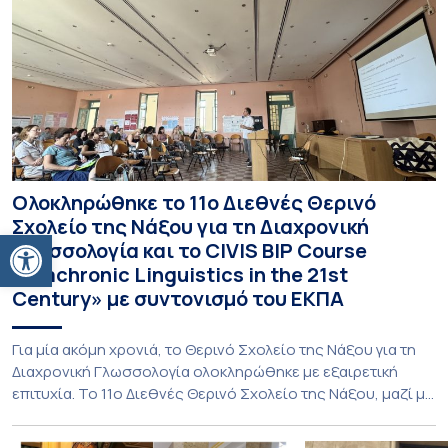
Ολοκληρώθηκε το 11ο Διεθνές Θερινό
Σχολείο της Νάξου για τη Διαχρονική
Ανοίξτε τη γραμμή εργαλείων
Γλωσσολογία και το CIVIS BIP Course
«Diachronic Linguistics in the 21st
Century» με συντονισμό του ΕΚΠΑ
Για μία ακόμη χρονιά, το Θερινό Σχολείο της Νάξου για τη
Διαχρονική Γλωσσολογία ολοκληρώθηκε με εξαιρετική
επιτυχία. Το 11ο Διεθνές Θερινό Σχολείο της Νάξου, μαζί με
τη διά ζώσης φάση του CIVIS BIP Course «Diachronic
Linguistics in the 21st Century», διεξήχθη από τις 19 έως τις