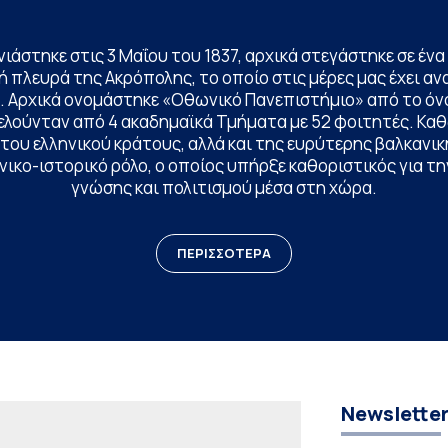
ινιάστηκε στις 3 Μαΐου του 1837, αρχικά στεγάστηκε σε έ
 πλευρά της Ακρόπολης, το οποίο στις μέρες μας έχει ανα
. Αρχικά ονομάστηκε «Οθωνικό Πανεπιστήμιο» από το όν
ελούνταν από 4 ακαδημαϊκά Τμήματα με 52 φοιτητές. Κα
ου ελληνικού κράτους, αλλά και της ευρύτερης βαλκανική
ικο-ιστορικό ρόλο, ο οποίος υπήρξε καθοριστικός για 
γνώσης και πολιτισμού μέσα στη χώρα.
ΠΕΡΙΣΣΟΤΕΡΑ
Newslette