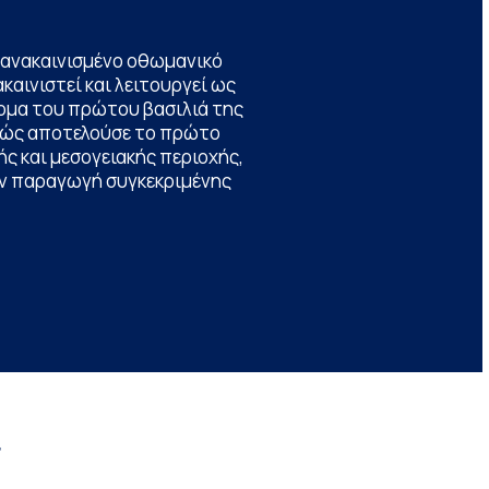
να ανακαινισμένο οθωμανικό
καινιστεί και λειτουργεί ως
ομα του πρώτου βασιλιά της
θώς αποτελούσε το πρώτο
ς και μεσογειακής περιοχής,
την παραγωγή συγκεκριμένης
r