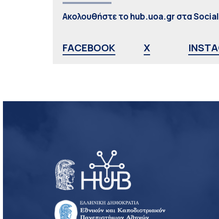
Ακολουθήστε το hub.uoa.gr στα Socia
FACEBOOK
X
INST