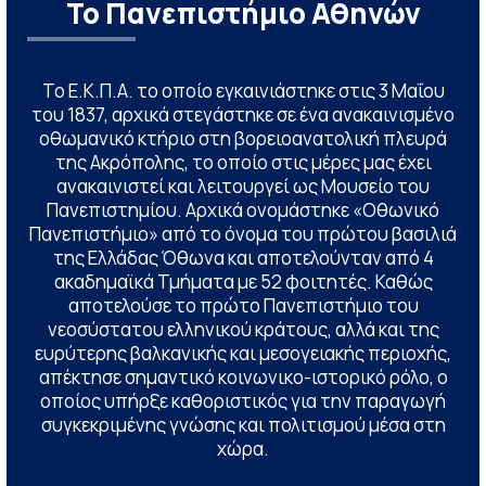
Το Πανεπιστήμιο Αθηνών
Το Ε.Κ.Π.Α. το οποίο εγκαινιάστηκε στις 3 Μαΐου
του 1837, αρχικά στεγάστηκε σε ένα ανακαινισμένο
οθωμανικό κτήριο στη βορειοανατολική πλευρά
της Ακρόπολης, το οποίο στις μέρες μας έχει
ανακαινιστεί και λειτουργεί ως Μουσείο του
Πανεπιστημίου. Αρχικά ονομάστηκε «Οθωνικό
Πανεπιστήμιο» από το όνομα του πρώτου βασιλιά
της Ελλάδας Όθωνα και αποτελούνταν από 4
ακαδημαϊκά Τμήματα με 52 φοιτητές. Καθώς
αποτελούσε το πρώτο Πανεπιστήμιο του
νεοσύστατου ελληνικού κράτους, αλλά και της
ευρύτερης βαλκανικής και μεσογειακής περιοχής,
απέκτησε σημαντικό κοινωνικο-ιστορικό ρόλο, ο
οποίος υπήρξε καθοριστικός για την παραγωγή
συγκεκριμένης γνώσης και πολιτισμού μέσα στη
χώρα.